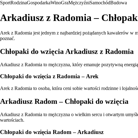
Sport
Rodzina
Gospodarka
Wino
Gra
Mężczyźni
Samochód
Budowa
Arkadiusz z Radomia – Chłopaki
Arek z Radomia jest jednym z najbardziej pożądanych kawalerów w mie
poznać.
Chłopaki do wzięcia Arkadiusz z Radomia
Arkadiusz z Radomia to mężczyzna, który emanuje pozytywną energią 
Chłopaki do wzięcia z Radomia – Arek
Arek z Radomia to osoba, która ceni sobie wartości rodzinne i lojaln
Arkadiusz Radom – Chłopaki do wzięcia
Arkadiusz z Radomia to mężczyzna o wielkim sercu i otwartym umyśle. 
wartościach.
Chłopaki do wzięcia Radom – Arkadiusz