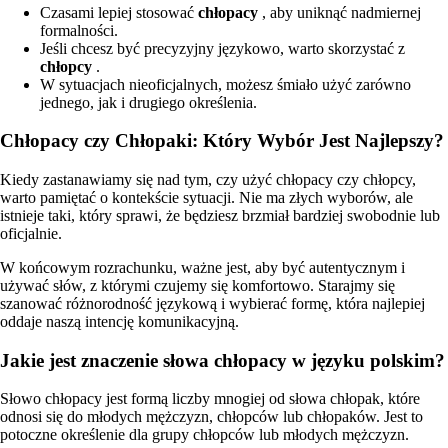
Czasami lepiej stosować
chłopacy
, aby uniknąć nadmiernej
formalności.
Jeśli chcesz być precyzyjny językowo, warto skorzystać z
chłopcy
.
W sytuacjach nieoficjalnych, możesz śmiało użyć zarówno
jednego, jak i drugiego określenia.
Chłopacy czy Chłopaki: Który Wybór Jest Najlepszy?
Kiedy zastanawiamy się nad tym, czy użyć chłopacy czy chłopcy,
warto pamiętać o kontekście sytuacji. Nie ma złych wyborów, ale
istnieje taki, który sprawi, że będziesz brzmiał bardziej swobodnie lub
oficjalnie.
W końcowym rozrachunku, ważne jest, aby być autentycznym i
używać słów, z którymi czujemy się komfortowo. Starajmy się
szanować różnorodność językową i wybierać formę, która najlepiej
oddaje naszą intencję komunikacyjną.
Jakie jest znaczenie słowa chłopacy w języku polskim?
Słowo chłopacy jest formą liczby mnogiej od słowa chłopak, które
odnosi się do młodych mężczyzn, chłopców lub chłopaków. Jest to
potoczne określenie dla grupy chłopców lub młodych mężczyzn.