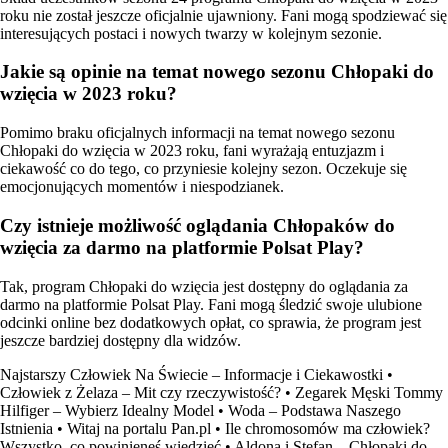
roku nie został jeszcze oficjalnie ujawniony. Fani mogą spodziewać się
interesujących postaci i nowych twarzy w kolejnym sezonie.
Jakie są opinie na temat nowego sezonu Chłopaki do
wzięcia w 2023 roku?
Pomimo braku oficjalnych informacji na temat nowego sezonu
Chłopaki do wzięcia w 2023 roku, fani wyrażają entuzjazm i
ciekawość co do tego, co przyniesie kolejny sezon. Oczekuje się
emocjonujących momentów i niespodzianek.
Czy istnieje możliwość oglądania Chłopaków do
wzięcia za darmo na platformie Polsat Play?
Tak, program Chłopaki do wzięcia jest dostępny do oglądania za
darmo na platformie Polsat Play. Fani mogą śledzić swoje ulubione
odcinki online bez dodatkowych opłat, co sprawia, że program jest
jeszcze bardziej dostępny dla widzów.
Najstarszy Człowiek Na Świecie – Informacje i Ciekawostki
•
Człowiek z Żelaza – Mit czy rzeczywistość?
•
Zegarek Męski Tommy
Hilfiger – Wybierz Idealny Model
•
Woda – Podstawa Naszego
Istnienia
•
Witaj na portalu Pan.pl
•
Ile chromosomów ma człowiek?
Wszystko, co powinieneś wiedzieć
•
Aldona i Stefan – Chłopaki do