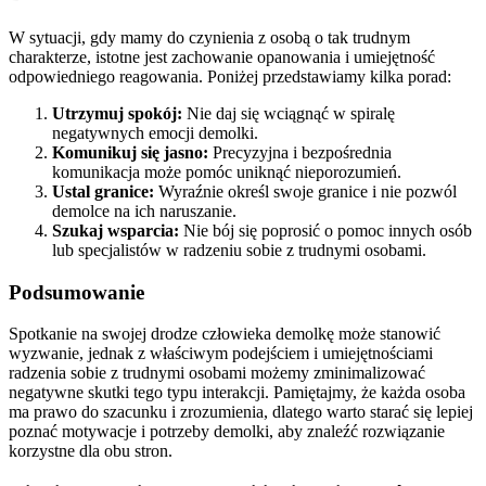
W sytuacji, gdy mamy do czynienia z osobą o tak trudnym
charakterze, istotne jest zachowanie opanowania i umiejętność
odpowiedniego reagowania. Poniżej przedstawiamy kilka porad:
Utrzymuj spokój:
Nie daj się wciągnąć w spiralę
negatywnych emocji demolki.
Komunikuj się jasno:
Precyzyjna i bezpośrednia
komunikacja może pomóc uniknąć nieporozumień.
Ustal granice:
Wyraźnie określ swoje granice i nie pozwól
demolce na ich naruszanie.
Szukaj wsparcia:
Nie bój się poprosić o pomoc innych osób
lub specjalistów w radzeniu sobie z trudnymi osobami.
Podsumowanie
Spotkanie na swojej drodze człowieka demolkę może stanowić
wyzwanie, jednak z właściwym podejściem i umiejętnościami
radzenia sobie z trudnymi osobami możemy zminimalizować
negatywne skutki tego typu interakcji. Pamiętajmy, że każda osoba
ma prawo do szacunku i zrozumienia, dlatego warto starać się lepiej
poznać motywacje i potrzeby demolki, aby znaleźć rozwiązanie
korzystne dla obu stron.