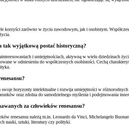
ele korzyści zarówno w życiu zawodowym, jak i osobistym. Współczes
życia.
za tak wyjątkową postać historyczną?
ainteresowaniach i umiejętnościach, aktywną w wielu dziedzinach życi
osowane w odniesieniu do współczesnych osobistości. Cechą charakterys
ityka.
renesansu?
 swoje horyzonty intelektualne i rozwija umiejętności w różnorodnych 
warunków oraz zdolna do samodzielnego myślenia i podejmowania inno
znawanych za człowieków renesansu?
ków renesansu należą m.in. Leonardo da Vinci, Michelangelo Buonarro
 nauki, sztuki, literatury czy polityki.