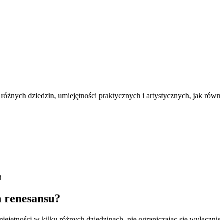
różnych dziedzin, umiejętności praktycznych i artystycznych, jak ró
i
 renesansu?
ętności w kilku różnych dziedzinach, nie ograniczając się wyłącznie do