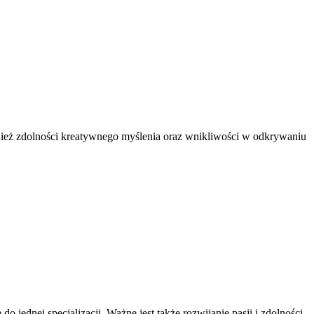
wnież zdolności kreatywnego myślenia oraz wnikliwości w odkrywaniu
 jednej specjalizacji. Ważne jest także rozwijanie pasji i zdolności