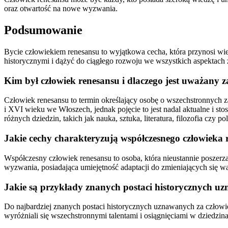
oraz otwartość na nowe wyzwania.
Podsumowanie
Bycie człowiekiem renesansu to wyjątkowa cecha, która przynosi wi
historycznymi i dążyć do ciągłego rozwoju we wszystkich aspektach 
Kim był człowiek renesansu i dlaczego jest uważany 
Człowiek renesansu to termin określający osobę o wszechstronnych z
i XVI wieku we Włoszech, jednak pojęcie to jest nadal aktualne i st
różnych dziedzin, takich jak nauka, sztuka, literatura, filozofia czy pol
Jakie cechy charakteryzują współczesnego człowieka 
Współczesny człowiek renesansu to osoba, która nieustannie poszerza
wyzwania, posiadająca umiejętność adaptacji do zmieniających się 
Jakie są przykłady znanych postaci historycznych u
Do najbardziej znanych postaci historycznych uznawanych za człowie
wyróżniali się wszechstronnymi talentami i osiągnięciami w dziedzinach