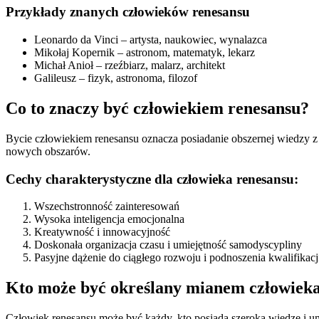
Przykłady znanych człowieków renesansu
Leonardo da Vinci – artysta, naukowiec, wynalazca
Mikołaj Kopernik – astronom, matematyk, lekarz
Michał Anioł – rzeźbiarz, malarz, architekt
Galileusz – fizyk, astronoma, filozof
Co to znaczy być człowiekiem renesansu?
Bycie człowiekiem renesansu oznacza posiadanie obszernej wiedzy z 
nowych obszarów.
Cechy charakterystyczne dla człowieka renesansu:
Wszechstronność zainteresowań
Wysoka inteligencja emocjonalna
Kreatywność i innowacyjność
Doskonała organizacja czasu i umiejętność samodyscypliny
Pasyjne dążenie do ciągłego rozwoju i podnoszenia kwalifikacj
Kto może być określany mianem człowieka
Człowiek renesansu może być każdy, kto posiada szeroką wiedzę i umiej