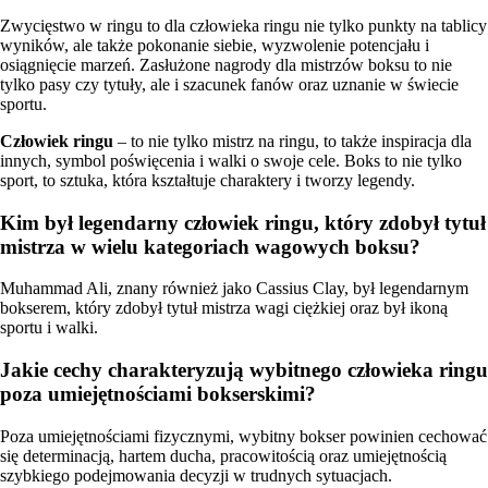
Zwycięstwo w ringu to dla człowieka ringu nie tylko punkty na tablicy
wyników, ale także pokonanie siebie, wyzwolenie potencjału i
osiągnięcie marzeń. Zasłużone nagrody dla mistrzów boksu to nie
tylko pasy czy tytuły, ale i szacunek fanów oraz uznanie w świecie
sportu.
Człowiek ringu
– to nie tylko mistrz na ringu, to także inspiracja dla
innych, symbol poświęcenia i walki o swoje cele. Boks to nie tylko
sport, to sztuka, która kształtuje charaktery i tworzy legendy.
Kim był legendarny człowiek ringu, który zdobył tytuł
mistrza w wielu kategoriach wagowych boksu?
Muhammad Ali, znany również jako Cassius Clay, był legendarnym
bokserem, który zdobył tytuł mistrza wagi ciężkiej oraz był ikoną
sportu i walki.
Jakie cechy charakteryzują wybitnego człowieka ringu
poza umiejętnościami bokserskimi?
Poza umiejętnościami fizycznymi, wybitny bokser powinien cechować
się determinacją, hartem ducha, pracowitością oraz umiejętnością
szybkiego podejmowania decyzji w trudnych sytuacjach.