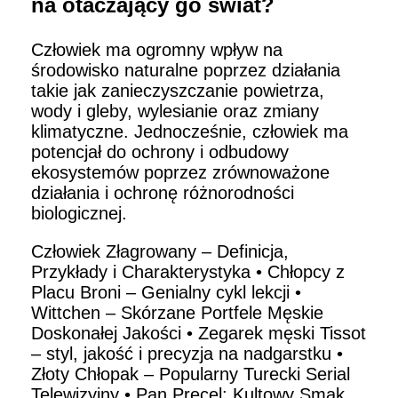
na otaczający go świat?
Człowiek ma ogromny wpływ na
środowisko naturalne poprzez działania
takie jak zanieczyszczanie powietrza,
wody i gleby, wylesianie oraz zmiany
klimatyczne. Jednocześnie, człowiek ma
potencjał do ochrony i odbudowy
ekosystemów poprzez zrównoważone
działania i ochronę różnorodności
biologicznej.
Człowiek Złagrowany – Definicja,
Przykłady i Charakterystyka
•
Chłopcy z
Placu Broni – Genialny cykl lekcji
•
Wittchen – Skórzane Portfele Męskie
Doskonałej Jakości
•
Zegarek męski Tissot
– styl, jakość i precyzja na nadgarstku
•
Złoty Chłopak – Popularny Turecki Serial
Telewizyjny
•
Pan Precel: Kultowy Smak