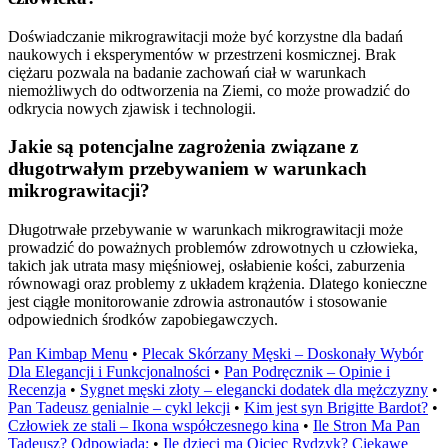
Doświadczanie mikrograwitacji może być korzystne dla badań
naukowych i eksperymentów w przestrzeni kosmicznej. Brak
ciężaru pozwala na badanie zachowań ciał w warunkach
niemożliwych do odtworzenia na Ziemi, co może prowadzić do
odkrycia nowych zjawisk i technologii.
Jakie są potencjalne zagrożenia związane z
długotrwałym przebywaniem w warunkach
mikrograwitacji?
Długotrwałe przebywanie w warunkach mikrograwitacji może
prowadzić do poważnych problemów zdrowotnych u człowieka,
takich jak utrata masy mięśniowej, osłabienie kości, zaburzenia
równowagi oraz problemy z układem krążenia. Dlatego konieczne
jest ciągłe monitorowanie zdrowia astronautów i stosowanie
odpowiednich środków zapobiegawczych.
Pan Kimbap Menu
•
Plecak Skórzany Męski – Doskonały Wybór
Dla Elegancji i Funkcjonalności
•
Pan Podręcznik – Opinie i
Recenzja
•
Sygnet męski złoty – elegancki dodatek dla mężczyzny
•
Pan Tadeusz genialnie – cykl lekcji
•
Kim jest syn Brigitte Bardot?
•
Człowiek ze stali – Ikona współczesnego kina
•
Ile Stron Ma Pan
Tadeusz? Odpowiada:
•
Ile dzieci ma Ojciec Rydzyk? Ciekawe