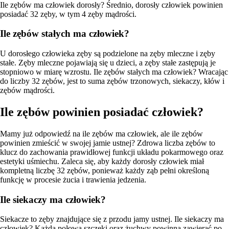
Ile zębów ma człowiek dorosły? Średnio, dorosły człowiek powinien
posiadać 32 zęby, w tym 4 zęby mądrości.
Ile zębów stałych ma człowiek?
U dorosłego człowieka zęby są podzielone na zęby mleczne i zęby
stałe. Zęby mleczne pojawiają się u dzieci, a zęby stałe zastępują je
stopniowo w miarę wzrostu. Ile zębów stałych ma człowiek? Wracając
do liczby 32 zębów, jest to suma zębów trzonowych, siekaczy, kłów i
zębów mądrości.
Ile zębów powinien posiadać człowiek?
Mamy już odpowiedź na ile zębów ma człowiek, ale ile zębów
powinien zmieścić w swojej jamie ustnej? Zdrowa liczba zębów to
klucz do zachowania prawidłowej funkcji układu pokarmowego oraz
estetyki uśmiechu. Zaleca się, aby każdy dorosły człowiek miał
kompletną liczbę 32 zębów, ponieważ każdy ząb pełni określoną
funkcję w procesie żucia i trawienia jedzenia.
Ile siekaczy ma człowiek?
Siekacze to zęby znajdujące się z przodu jamy ustnej. Ile siekaczy ma
człowiek? Każda połowa szczęki oraz żuchwy powinna zawierać po