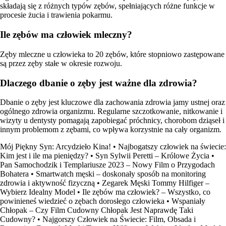
składają się z różnych typów zębów, spełniających różne funkcje w
procesie żucia i trawienia pokarmu.
Ile zębów ma człowiek mleczny?
Zęby mleczne u człowieka to 20 zębów, które stopniowo zastępowane
są przez zęby stałe w okresie rozwoju.
Dlaczego dbanie o zęby jest ważne dla zdrowia?
Dbanie o zęby jest kluczowe dla zachowania zdrowia jamy ustnej oraz
ogólnego zdrowia organizmu. Regularne szczotkowanie, nitkowanie i
wizyty u dentysty pomagają zapobiegać próchnicy, chorobom dziąseł i
innym problemom z zębami, co wpływa korzystnie na cały organizm.
Mój Piękny Syn: Arcydzieło Kina!
•
Najbogatszy człowiek na świecie:
Kim jest i ile ma pieniędzy?
•
Syn Sylwii Peretti – Królowe Życia
•
Pan Samochodzik i Templariusze 2023 – Nowy Film o Przygodach
Bohatera
•
Smartwatch męski – doskonały sposób na monitoring
zdrowia i aktywność fizyczną
•
Zegarek Męski Tommy Hilfiger –
Wybierz Idealny Model
•
Ile zębów ma człowiek? – Wszystko, co
powinieneś wiedzieć o zębach dorosłego człowieka
•
Wspaniały
Chłopak – Czy Film Cudowny Chłopak Jest Naprawdę Taki
Cudowny?
•
Najgorszy Człowiek na Świecie: Film, Obsada i