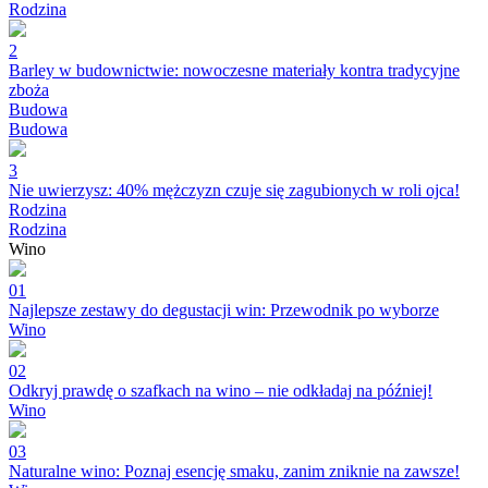
Rodzina
2
Barley w budownictwie: nowoczesne materiały kontra tradycyjne
zboża
Budowa
Budowa
3
Nie uwierzysz: 40% mężczyzn czuje się zagubionych w roli ojca!
Rodzina
Rodzina
Wino
01
Najlepsze zestawy do degustacji win: Przewodnik po wyborze
Wino
02
Odkryj prawdę o szafkach na wino – nie odkładaj na później!
Wino
03
Naturalne wino: Poznaj esencję smaku, zanim zniknie na zawsze!