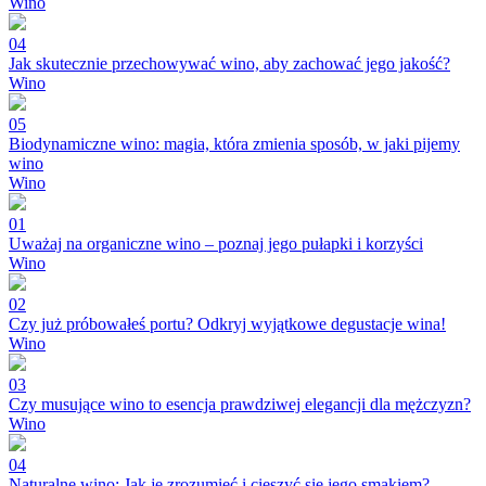
Wino
04
Jak skutecznie przechowywać wino, aby zachować jego jakość?
Wino
05
Biodynamiczne wino: magia, która zmienia sposób, w jaki pijemy
wino
Wino
01
Uważaj na organiczne wino – poznaj jego pułapki i korzyści
Wino
02
Czy już próbowałeś portu? Odkryj wyjątkowe degustacje wina!
Wino
03
Czy musujące wino to esencja prawdziwej elegancji dla mężczyzn?
Wino
04
Naturalne wino: Jak je zrozumieć i cieszyć się jego smakiem?