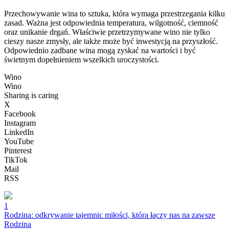
Przechowywanie wina to sztuka, która wymaga przestrzegania kilku
zasad. Ważna jest odpowiednia temperatura, wilgotność, ciemność
oraz unikanie drgań. Właściwie przetrzymywane wino nie tylko
cieszy nasze zmysły, ale także może być inwestycją na przyszłość.
Odpowiednio zadbane wina mogą zyskać na wartości i być
świetnym dopełnieniem wszelkich uroczystości.
Wino
Wino
Sharing is caring
X
Facebook
Instagram
LinkedIn
YouTube
Pinterest
TikTok
Mail
RSS
1
Rodzina: odkrywanie tajemnic miłości, która łączy nas na zawsze
Rodzina