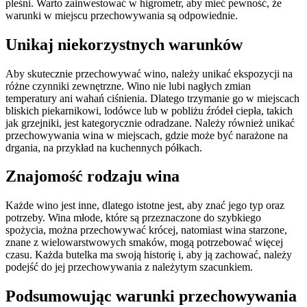
pleśni. Warto zainwestować w higrometr, aby mieć pewność, że
warunki w miejscu przechowywania są odpowiednie.
Unikaj niekorzystnych warunków
Aby skutecznie przechowywać wino, należy unikać ekspozycji na
różne czynniki zewnętrzne. Wino nie lubi nagłych zmian
temperatury ani wahań ciśnienia. Dlatego trzymanie go w miejscach
bliskich piekarnikowi, lodówce lub w pobliżu źródeł ciepła, takich
jak grzejniki, jest kategorycznie odradzane. Należy również unikać
przechowywania wina w miejscach, gdzie może być narażone na
drgania, na przykład na kuchennych półkach.
Znajomość rodzaju wina
Każde wino jest inne, dlatego istotne jest, aby znać jego typ oraz
potrzeby. Wina młode, które są przeznaczone do szybkiego
spożycia, można przechowywać krócej, natomiast wina starzone,
znane z wielowarstwowych smaków, mogą potrzebować więcej
czasu. Każda butelka ma swoją historię i, aby ją zachować, należy
podejść do jej przechowywania z należytym szacunkiem.
Podsumowując warunki przechowywania