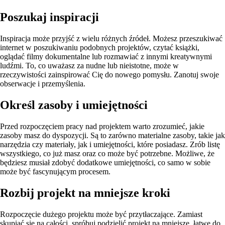
Poszukaj inspiracji
Inspiracja może przyjść z wielu różnych źródeł. Możesz przeszukiwać
internet w poszukiwaniu podobnych projektów, czytać książki,
oglądać filmy dokumentalne lub rozmawiać z innymi kreatywnymi
ludźmi. To, co uważasz za nudne lub nieistotne, może w
rzeczywistości zainspirować Cię do nowego pomysłu. Zanotuj swoje
obserwacje i przemyślenia.
Określ zasoby i umiejętności
Przed rozpoczęciem pracy nad projektem warto zrozumieć, jakie
zasoby masz do dyspozycji. Są to zarówno materialne zasoby, takie jak
narzędzia czy materiały, jak i umiejętności, które posiadasz. Zrób listę
wszystkiego, co już masz oraz co może być potrzebne. Możliwe, że
będziesz musiał zdobyć dodatkowe umiejętności, co samo w sobie
może być fascynującym procesem.
Rozbij projekt na mniejsze kroki
Rozpoczęcie dużego projektu może być przytłaczające. Zamiast
skupiać się na całości, spróbuj podzielić projekt na mniejsze, łatwe do