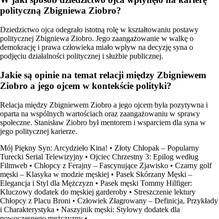
polityczną Zbigniewa Ziobro?
Dziedzictwo ojca odegrało istotną rolę w kształtowaniu postawy
politycznej Zbigniewa Ziobro. Jego zaangażowanie w walkę o
demokrację i prawa człowieka miało wpływ na decyzję syna o
podjęciu działalności politycznej i służbie publicznej.
Jakie są opinie na temat relacji między Zbigniewem
Ziobro a jego ojcem w kontekście polityki?
Relacja między Zbigniewem Ziobro a jego ojcem była pozytywna i
oparta na wspólnych wartościach oraz zaangażowaniu w sprawy
społeczne. Stanisław Ziobro był mentorem i wsparciem dla syna w
jego politycznej karierze.
Mój Piękny Syn: Arcydzieło Kina!
•
Złoty Chłopak – Popularny
Turecki Serial Telewizyjny
•
Ojciec Chrzestny 3: Epilog według
Filmweb
•
Chłopcy z Ferajny – Fascynujące Zjawisko
•
Czarny golf
męski – Klasyka w modzie męskiej
•
Pasek Skórzany Męski –
Elegancja i Styl dla Mężczyzn
•
Pasek męski Tommy Hilfiger:
Kluczowy dodatek do męskiej garderoby
•
Streszczenie lektury
Chłopcy z Placu Broni
•
Człowiek Złagrowany – Definicja, Przykłady
i Charakterystyka
•
Naszyjnik męski: Stylowy dodatek dla
nowoczesnego mężczyzny
•