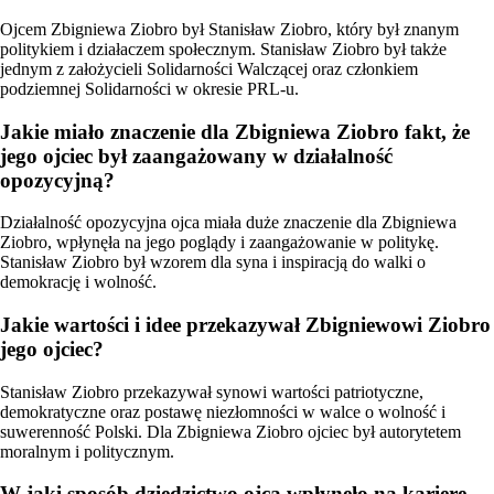
Ojcem Zbigniewa Ziobro był Stanisław Ziobro, który był znanym
politykiem i działaczem społecznym. Stanisław Ziobro był także
jednym z założycieli Solidarności Walczącej oraz członkiem
podziemnej Solidarności w okresie PRL-u.
Jakie miało znaczenie dla Zbigniewa Ziobro fakt, że
jego ojciec był zaangażowany w działalność
opozycyjną?
Działalność opozycyjna ojca miała duże znaczenie dla Zbigniewa
Ziobro, wpłynęła na jego poglądy i zaangażowanie w politykę.
Stanisław Ziobro był wzorem dla syna i inspiracją do walki o
demokrację i wolność.
Jakie wartości i idee przekazywał Zbigniewowi Ziobro
jego ojciec?
Stanisław Ziobro przekazywał synowi wartości patriotyczne,
demokratyczne oraz postawę niezłomności w walce o wolność i
suwerenność Polski. Dla Zbigniewa Ziobro ojciec był autorytetem
moralnym i politycznym.
W jaki sposób dziedzictwo ojca wpłynęło na karierę