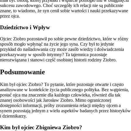
miał być osobą, której przykład i wsparcie pomogło mu w osiągnięciu
sukcesu zawodowego. Choć szczegóły ich relacji nie są publicznie
znane, to wiadomo, że syn cenił sobie wartości i nauki przekazywane
przez ojca.
Dziedzictwo i Wpływ
Ojciec Ziobro pozostawił po sobie pewne dziedzictwo, które w różny
sposób mogło wpłynąć na życie jego syna. Czy był to jedynie
przykład do naśladowania czy może zasób wiedzy i doświadczenia
przekazywany w sposób intymny? Ta tajemnica pozostaje
nierozwiązana i stanowi część osobistej historii rodziny Ziobro.
Podsumowanie
Kim był ojciec Ziobro? To pytanie, które pozostaje otwarte i często
analizowane w kontekście życia publicznego polityka. Bez wątpienia,
postać ojca ma znaczenie dla każdego człowieka, również dla tak
znanej osobowości jak Jarosław Ziobro. Mimo ograniczonej
dostępności informacji, próby zrozumienia relacji między ojcem a
synem pozostają jednym z wielu aspektów badanych przez historyków
i dziennikarzy.
Kim był ojciec Zbigniewa Ziobro?