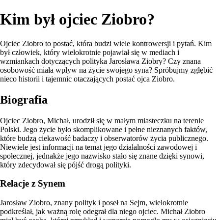
Kim był ojciec Ziobro?
Ojciec Ziobro to postać, która budzi wiele kontrowersji i pytań. Kim
był człowiek, który wielokrotnie pojawiał się w mediach i
wzmiankach dotyczących polityka Jarosława Ziobry? Czy znana
osobowość miała wpływ na życie swojego syna? Spróbujmy zgłębić
nieco historii i tajemnic otaczających postać ojca Ziobro.
Biografia
Ojciec Ziobro, Michał, urodził się w małym miasteczku na terenie
Polski. Jego życie było skomplikowane i pełne nieznanych faktów,
które budzą ciekawość badaczy i obserwatorów życia publicznego.
Niewiele jest informacji na temat jego działalności zawodowej i
społecznej, jednakże jego nazwisko stało się znane dzięki synowi,
który zdecydował się pójść drogą polityki.
Relacje z Synem
Jarosław Ziobro, znany polityk i poseł na Sejm, wielokrotnie
podkreślał, jak ważną rolę odegrał dla niego ojciec. Michał Ziobro