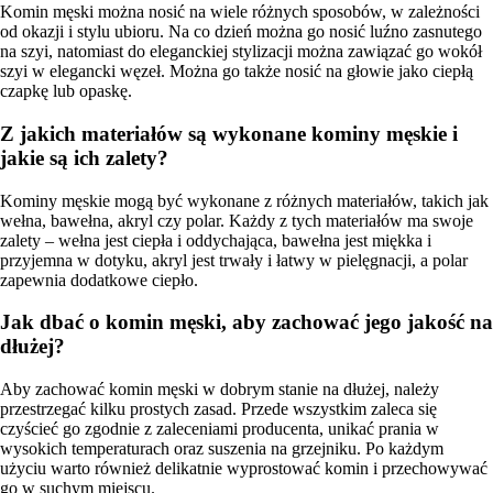
Komin męski można nosić na wiele różnych sposobów, w zależności
od okazji i stylu ubioru. Na co dzień można go nosić luźno zasnutego
na szyi, natomiast do eleganckiej stylizacji można zawiązać go wokół
szyi w elegancki węzeł. Można go także nosić na głowie jako ciepłą
czapkę lub opaskę.
Z jakich materiałów są wykonane kominy męskie i
jakie są ich zalety?
Kominy męskie mogą być wykonane z różnych materiałów, takich jak
wełna, bawełna, akryl czy polar. Każdy z tych materiałów ma swoje
zalety – wełna jest ciepła i oddychająca, bawełna jest miękka i
przyjemna w dotyku, akryl jest trwały i łatwy w pielęgnacji, a polar
zapewnia dodatkowe ciepło.
Jak dbać o komin męski, aby zachować jego jakość na
dłużej?
Aby zachować komin męski w dobrym stanie na dłużej, należy
przestrzegać kilku prostych zasad. Przede wszystkim zaleca się
czyścieć go zgodnie z zaleceniami producenta, unikać prania w
wysokich temperaturach oraz suszenia na grzejniku. Po każdym
użyciu warto również delikatnie wyprostować komin i przechowywać
go w suchym miejscu.