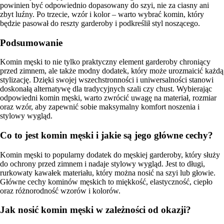
powinien być odpowiednio dopasowany do szyi, nie za ciasny ani
zbyt luźny. Po trzecie, wzór i kolor – warto wybrać komin, który
będzie pasował do reszty garderoby i podkreślił styl noszącego.
Podsumowanie
Komin męski to nie tylko praktyczny element garderoby chroniący
przed zimnem, ale także modny dodatek, który może urozmaicić każdą
stylizację. Dzięki swojej wszechstronności i uniwersalności stanowi
doskonałą alternatywę dla tradycyjnych szali czy chust. Wybierając
odpowiedni komin męski, warto zwrócić uwagę na materiał, rozmiar
oraz wzór, aby zapewnić sobie maksymalny komfort noszenia i
stylowy wygląd.
Co to jest komin męski i jakie są jego główne cechy?
Komin męski to popularny dodatek do męskiej garderoby, który służy
do ochrony przed zimnem i nadaje stylowy wygląd. Jest to długi,
rurkowaty kawałek materiału, który można nosić na szyi lub głowie.
Główne cechy kominów męskich to miękkość, elastyczność, ciepło
oraz różnorodność wzorów i kolorów.
Jak nosić komin męski w zależności od okazji?