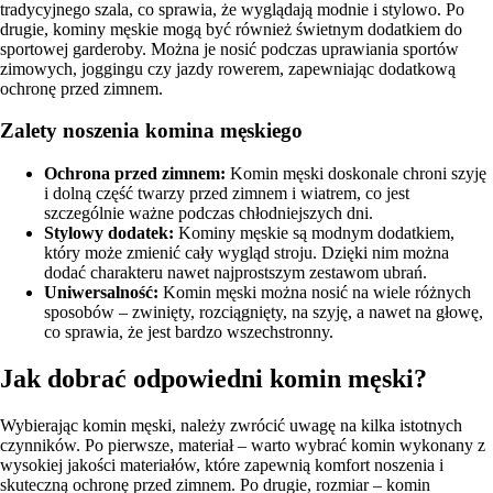
tradycyjnego szala, co sprawia, że wyglądają modnie i stylowo. Po
drugie, kominy męskie mogą być również świetnym dodatkiem do
sportowej garderoby. Można je nosić podczas uprawiania sportów
zimowych, joggingu czy jazdy rowerem, zapewniając dodatkową
ochronę przed zimnem.
Zalety noszenia komina męskiego
Ochrona przed zimnem:
Komin męski doskonale chroni szyję
i dolną część twarzy przed zimnem i wiatrem, co jest
szczególnie ważne podczas chłodniejszych dni.
Stylowy dodatek:
Kominy męskie są modnym dodatkiem,
który może zmienić cały wygląd stroju. Dzięki nim można
dodać charakteru nawet najprostszym zestawom ubrań.
Uniwersalność:
Komin męski można nosić na wiele różnych
sposobów – zwinięty, rozciągnięty, na szyję, a nawet na głowę,
co sprawia, że jest bardzo wszechstronny.
Jak dobrać odpowiedni komin męski?
Wybierając komin męski, należy zwrócić uwagę na kilka istotnych
czynników. Po pierwsze, materiał – warto wybrać komin wykonany z
wysokiej jakości materiałów, które zapewnią komfort noszenia i
skuteczną ochronę przed zimnem. Po drugie, rozmiar – komin