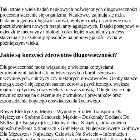
Tak, istnieje wiele badań naukowych poświęconych długowieczności i
procesom starzenia się organizmu. Naukowcy zajmują się m.in.
badaniem genów długowieczności, wpływu diety na zdrowie oraz
poszukiwaniem nowych terapii anty-agingowych. Dzięki postępowi w
dziedzinie medycyny i biologii coraz lepiej rozumiemy procesy
starzenia się i szukamy sposobów na poprawę jakości życia w
późniejszym wieku.
Jakie są korzyści zdrowotne długowieczności?
Długowieczność może wiązać się z wieloma korzyściami
zdrowotnymi, takimi jak mniejsze ryzyko chorób sercowo-
naczyniowych, cukrzycy czy niektórych nowotworów. Osoby starsze
mogą cieszyć się lepszym stanem zdrowia psychicznego, większą
mądrością życiową oraz większą niezależnością. Długie życie daje
również szansę na cieszenie się z wnuków i prawnuków oraz
zgromadzenie bogatego doświadczenia życiowego.
Rower Elektryczny Męski – Wygodny Środek Transportu Dla
Mężczyzn
•
Srebrne Łańcuszki Męskie – Doskonały Dodatek Do
Stylizacji
•
Bogaty ojciec, biedny ojciec: Książka, która zmienia
sposób myślenia o finansach
•
Golf Męski: Najlepsze Swetry Golfowe
Dla Mężczyzn
•
Najstarszy Człowiek Na Świecie – Informacje i
Ciekawostki
•
Pan Samochodzik i Templariusze 2023 – Nowy Film o