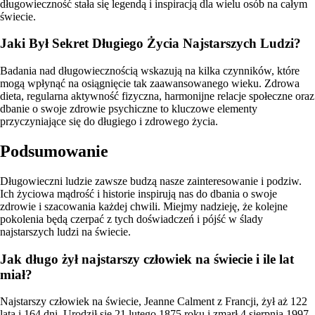
długowieczność stała się legendą i inspiracją dla wielu osób na całym
świecie.
Jaki Był Sekret Długiego Życia Najstarszych Ludzi?
Badania nad długowiecznością wskazują na kilka czynników, które
mogą wpłynąć na osiągnięcie tak zaawansowanego wieku. Zdrowa
dieta, regularna aktywność fizyczna, harmonijne relacje społeczne oraz
dbanie o swoje zdrowie psychiczne to kluczowe elementy
przyczyniające się do długiego i zdrowego życia.
Podsumowanie
Długowieczni ludzie zawsze budzą nasze zainteresowanie i podziw.
Ich życiowa mądrość i historie inspirują nas do dbania o swoje
zdrowie i szacowania każdej chwili. Miejmy nadzieję, że kolejne
pokolenia będą czerpać z tych doświadczeń i pójść w ślady
najstarszych ludzi na świecie.
Jak długo żył najstarszy człowiek na świecie i ile lat
miał?
Najstarszy człowiek na świecie, Jeanne Calment z Francji, żył aż 122
lata i 164 dni. Urodził się 21 lutego 1875 roku i zmarł 4 sierpnia 1997