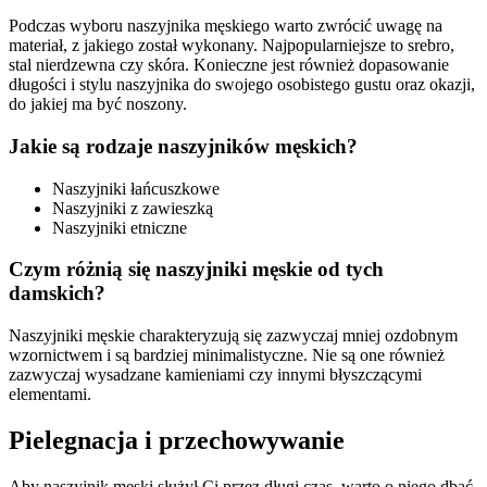
Podczas wyboru naszyjnika męskiego warto zwrócić uwagę na
materiał, z jakiego został wykonany. Najpopularniejsze to srebro,
stal nierdzewna czy skóra. Konieczne jest również dopasowanie
długości i stylu naszyjnika do swojego osobistego gustu oraz okazji,
do jakiej ma być noszony.
Jakie są rodzaje naszyjników męskich?
Naszyjniki łańcuszkowe
Naszyjniki z zawieszką
Naszyjniki etniczne
Czym różnią się naszyjniki męskie od tych
damskich?
Naszyjniki męskie charakteryzują się zazwyczaj mniej ozdobnym
wzornictwem i są bardziej minimalistyczne. Nie są one również
zazwyczaj wysadzane kamieniami czy innymi błyszczącymi
elementami.
Pielegnacja i przechowywanie
Aby naszyjnik męski służył Ci przez długi czas, warto o niego dbać.