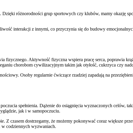
. Dzięki różnorodności grup sportowych czy klubów, mamy okazję spo
ożliwość interakcji z innymi, co przyczynia się do budowy emocjonalny
ia fizycznego. Aktywność fizyczna wspiera pracę serca, poprawia krą
eganiu chorobom cywilizacyjnym takim jak otyłość, cukrzyca czy nadc
ściowy. Osoby regularnie ćwiczące rzadziej zapadają na przeziębienia
oczucia spełnienia. Dążenie do osiągnięcia wyznaczonych celów, takic
yglądzie, jak i w samopoczuciu.
ie. Z czasem dostrzegamy, że możemy pokonywać coraz większe przesz
ania w codziennych wyzwaniach.