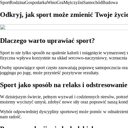
Sport
Rodzina
Gospodarka
Wino
Gra
Mężczyźni
Samochód
Budowa
Odkryj, jak sport może zmienić Twoje życie
Dlaczego warto uprawiać sport?
Sport to nie tylko sposób na spalenie kalorii i osiągnięcie wymarzon
fizyczna wpływa korzystnie na układ sercowo-naczyniowy, wzmacnia m
Osoby uprawiające sport często zauważają poprawę samopoczucia oraz 
joggingu po jogę, może przynieść pozytywne rezultaty.
Sport jako sposób na relaks i odstresowanie
W dzisiejszym świecie, pełnym wyzwań i codziennych stresów, potrzebu
możemy wyciszyć umysł, zdobyć nowe siły oraz poprawić naszą kondy
Wybór odpowiedniej dyscypliny sportowej może pomóc w odnalezieniu 
nam radość.