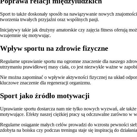
Poprawa relacji międzyludzkich
Sport to także doskonały sposób na nawiązywanie nowych znajomości
tworzenia trwałych przyjaźni oraz wspólnych pasji.
Inicjatywy takie jak drużyny amatorskie czy zajęcia fitness oferują m
wzajemnie się motywując.
Wpływ sportu na zdrowie fizyczne
Regularne uprawianie sportu ma ogromne znaczenie dla naszego zdrow
utrzymaniu prawidłowej masy ciała, co jest niezwykle ważne w zapobi
Nie można zapominać o wpływie aktywności fizycznej na układ odporno
kluczowe znaczenie dla regeneracji organizmu.
Sport jako źródło motywacji
Uprawianie sportu dostarcza nam nie tylko nowych wyzwań, ale także p
motywujące. Efekty naszej ciężkiej pracy są odczuwalne zarówno w w
Regularne osiąganie małych celów prowadzi do wzrostu pewności sieb
zdobyta na boisku czy podczas treningu staje się inspiracją do dział