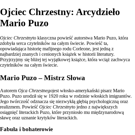
Ojciec Chrzestny: Arcydzieło
Mario Puzo
Ojciec Chrzestny
to klasyczna powieść autorstwa Mario Puzo, która
zdobyła serca czytelników na całym świecie. Powieść ta,
opowiadająca historię mafijnego rodu Corleone, jest jedną z
najbardziej znanych i cenionych książek w historii literatury.
Przyjrzyjmy się bliżej tej wyjątkowej książce, która wciąż zachwyca
czytelników na całym świecie.
Mario Puzo – Mistrz Słowa
Autorem
Ojca Chrzestnego
jest włosko-amerykański pisarz Mario
Puzo. Puzo urodził się w 1920 roku w rodzinie włoskich imigrantów.
Jego twórczość odznacza się niezwykłą głębią psychologiczną oraz
realizmem. Powieść
Ojciec Chrzestny
to jedno z największych
osiągnięć literackich Puzo, które przyniosło mu międzynarodową
sławę oraz uznanie krytyków literackich.
Fabuła i bohaterowie