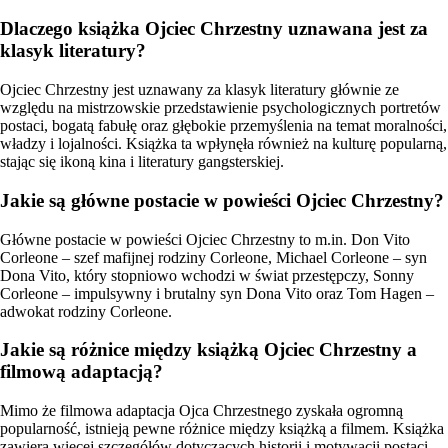
Dlaczego książka Ojciec Chrzestny uznawana jest za
klasyk literatury?
Ojciec Chrzestny jest uznawany za klasyk literatury głównie ze
względu na mistrzowskie przedstawienie psychologicznych portretów
postaci, bogatą fabułę oraz głębokie przemyślenia na temat moralności,
władzy i lojalności. Książka ta wpłynęła również na kulturę popularną,
stając się ikoną kina i literatury gangsterskiej.
Jakie są główne postacie w powieści Ojciec Chrzestny?
Główne postacie w powieści Ojciec Chrzestny to m.in. Don Vito
Corleone – szef mafijnej rodziny Corleone, Michael Corleone – syn
Dona Vito, który stopniowo wchodzi w świat przestępczy, Sonny
Corleone – impulsywny i brutalny syn Dona Vito oraz Tom Hagen –
adwokat rodziny Corleone.
Jakie są różnice między książką Ojciec Chrzestny a
filmową adaptacją?
Mimo że filmowa adaptacja Ojca Chrzestnego zyskała ogromną
popularność, istnieją pewne różnice między książką a filmem. Książka
zawiera więcej szczegółów dotyczących historii i motywacji postaci,