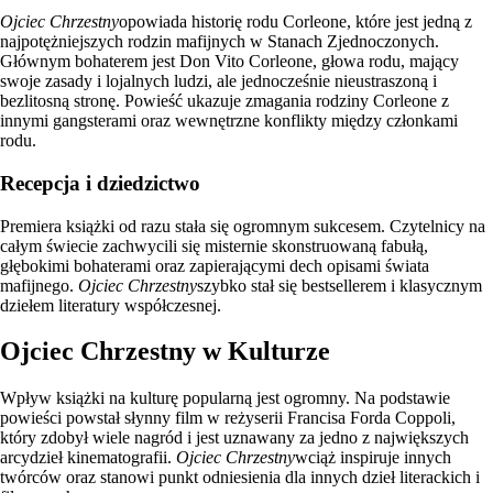
Ojciec Chrzestny
opowiada historię rodu Corleone, które jest jedną z
najpotężniejszych rodzin mafijnych w Stanach Zjednoczonych.
Głównym bohaterem jest Don Vito Corleone, głowa rodu, mający
swoje zasady i lojalnych ludzi, ale jednocześnie nieustraszoną i
bezlitosną stronę. Powieść ukazuje zmagania rodziny Corleone z
innymi gangsterami oraz wewnętrzne konflikty między członkami
rodu.
Recepcja i dziedzictwo
Premiera książki od razu stała się ogromnym sukcesem. Czytelnicy na
całym świecie zachwycili się misternie skonstruowaną fabułą,
głębokimi bohaterami oraz zapierającymi dech opisami świata
mafijnego.
Ojciec Chrzestny
szybko stał się bestsellerem i klasycznym
dziełem literatury współczesnej.
Ojciec Chrzestny w Kulturze
Wpływ książki na kulturę popularną jest ogromny. Na podstawie
powieści powstał słynny film w reżyserii Francisa Forda Coppoli,
który zdobył wiele nagród i jest uznawany za jedno z największych
arcydzieł kinematografii.
Ojciec Chrzestny
wciąż inspiruje innych
twórców oraz stanowi punkt odniesienia dla innych dzieł literackich i