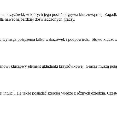
imy na krzyżówki, w których jego postać odgrywa kluczową rolę. Zaga
dla nawet najbardziej doświadczonych graczy.
sto wymaga połączenia kilku wskazówek i podpowiedzi. Słowo kluczowe m
stanowi kluczowy element układanki krzyżówkowej. Gracze muszą połąc
intuicji, ale także posiadać szeroką wiedzę z różnych dziedzin. Często