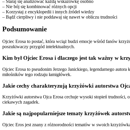
– Staraj się analizować każdą wskazówkę osobno
– Nie bój się kombinować różnych opcji
– Korzystaj z encyklopedii i innych źródeł wiedzy
– Bądź cierpliwy i nie poddawaj się nawet w obliczu trudności
Podsumowanie
Ojciec Erosa to postać, która wciąż budzi emocje wśród fanów krzy
poszukiwaczy przygód intelektualnych.
Kim był Ojciec Erosa i dlaczego jest tak ważny w kr
Ojciec Erosa to pseudonim Jerzego Janickiego, legendarnego autora 
miłośników tego rodzaju łamigłówek.
Jakie cechy charakteryzują krzyżówki autorstwa Ojc
Krzyżówki autorstwa Ojca Erosa cechuje wysoki stopień trudności, o
ciekawych zagadek.
Jakie są najpopularniejsze tematy krzyżówek autors
Ojciec Eros jest znany z różnorodności tematów w swoich krzyżówkach,