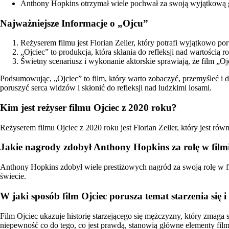
Anthony Hopkins otrzymał wiele pochwał za swoją wyjątkową grę 
Najważniejsze Informacje o „Ojcu”
Reżyserem filmu jest Florian Zeller, który potrafi wyjątkowo po
„Ojciec” to produkcja, która skłania do refleksji nad wartością ro
Świetny scenariusz i wykonanie aktorskie sprawiają, że film „O
Podsumowując, „Ojciec” to film, który warto zobaczyć, przemyśleć i 
poruszyć serca widzów i skłonić do refleksji nad ludzkimi losami.
Kim jest reżyser filmu Ojciec z 2020 roku?
Reżyserem filmu Ojciec z 2020 roku jest Florian Zeller, który jest równ
Jakie nagrody zdobył Anthony Hopkins za rolę w filmi
Anthony Hopkins zdobył wiele prestiżowych nagród za swoją rolę w fil
świecie.
W jaki sposób film Ojciec porusza temat starzenia się 
Film Ojciec ukazuje historię starzejącego się mężczyzny, który zmaga 
niepewność co do tego, co jest prawdą, stanowią główne elementy film