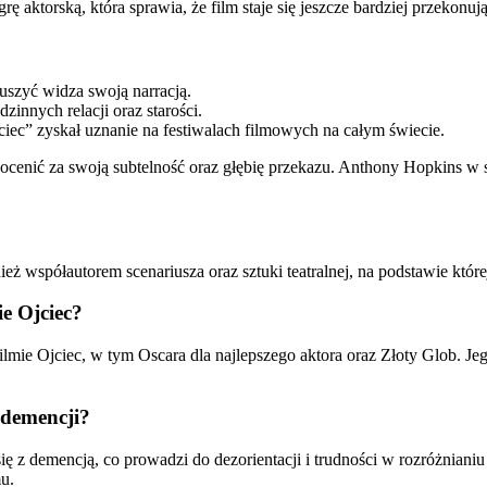
aktorską, która sprawia, że film staje się jeszcze bardziej przekonują
ruszyć widza swoją narracją.
dzinnych relacji oraz starości.
jciec” zyskał uznanie na festiwalach filmowych na całym świecie.
docenić za swoją subtelność oraz głębię przekazu. Anthony Hopkins w 
ież współautorem scenariusza oraz sztuki teatralnej, na podstawie które
e Ojciec?
mie Ojciec, w tym Oscara dla najlepszego aktora oraz Złoty Glob. Jeg
i demencji?
się z demencją, co prowadzi do dezorientacji i trudności w rozróżniani
u.