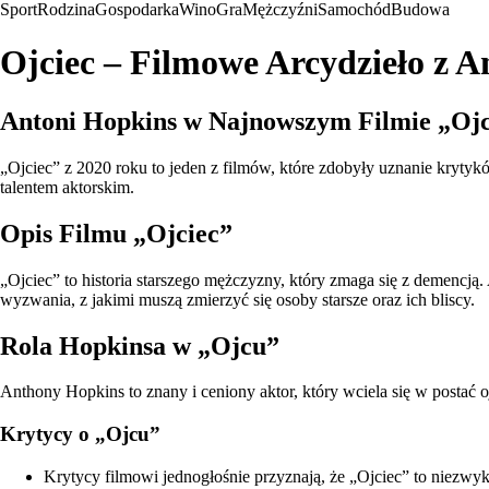
Sport
Rodzina
Gospodarka
Wino
Gra
Mężczyźni
Samochód
Budowa
Ojciec – Filmowe Arcydzieło z
Antoni Hopkins w Najnowszym Filmie „Ojc
„Ojciec” z 2020 roku to jeden z filmów, które zdobyły uznanie kryty
talentem aktorskim.
Opis Filmu „Ojciec”
„Ojciec” to historia starszego mężczyzny, który zmaga się z demencją. 
wyzwania, z jakimi muszą zmierzyć się osoby starsze oraz ich bliscy.
Rola Hopkinsa w „Ojcu”
Anthony Hopkins to znany i ceniony aktor, który wciela się w postać o
Krytycy o „Ojcu”
Krytycy filmowi jednogłośnie przyznają, że „Ojciec” to niezwykl