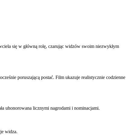
s wciela się w główną rolę, czarując widzów swoim niezwykłym
ocześnie poruszającą postać. Film ukazuje realistycznie codzienne
ostała uhonorowana licznymi nagrodami i nominacjami.
cje widza.