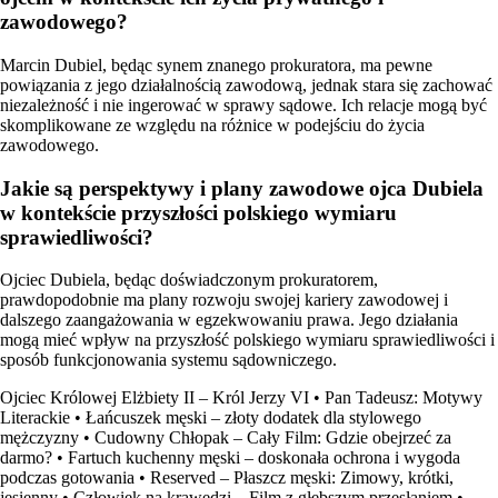
zawodowego?
Marcin Dubiel, będąc synem znanego prokuratora, ma pewne
powiązania z jego działalnością zawodową, jednak stara się zachować
niezależność i nie ingerować w sprawy sądowe. Ich relacje mogą być
skomplikowane ze względu na różnice w podejściu do życia
zawodowego.
Jakie są perspektywy i plany zawodowe ojca Dubiela
w kontekście przyszłości polskiego wymiaru
sprawiedliwości?
Ojciec Dubiela, będąc doświadczonym prokuratorem,
prawdopodobnie ma plany rozwoju swojej kariery zawodowej i
dalszego zaangażowania w egzekwowaniu prawa. Jego działania
mogą mieć wpływ na przyszłość polskiego wymiaru sprawiedliwości i
sposób funkcjonowania systemu sądowniczego.
Ojciec Królowej Elżbiety II – Król Jerzy VI
•
Pan Tadeusz: Motywy
Literackie
•
Łańcuszek męski – złoty dodatek dla stylowego
mężczyzny
•
Cudowny Chłopak – Cały Film: Gdzie obejrzeć za
darmo?
•
Fartuch kuchenny męski – doskonała ochrona i wygoda
podczas gotowania
•
Reserved – Płaszcz męski: Zimowy, krótki,
jesienny
•
Człowiek na krawędzi – Film z głębszym przesłaniem
•