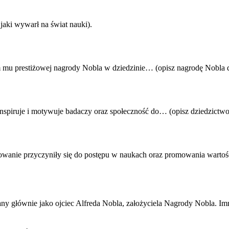
aki wywarł na świat nauki).
 mu prestiżowej nagrody Nobla w dziedzinie… (opisz nagrodę Nobla d
inspiruje i motywuje badaczy oraz społeczność do… (opisz dziedzictw
żowanie przyczyniły się do postępu w naukach oraz promowania wartoś
ny głównie jako ojciec Alfreda Nobla, założyciela Nagrody Nobla. Im