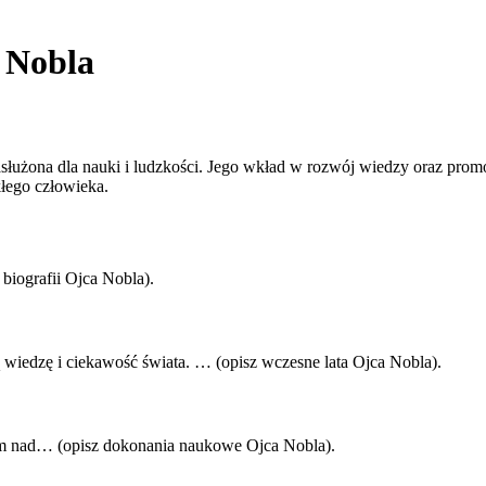
 Nobla
zasłużona dla nauki i ludzkości. Jego wkład w rozwój wiedzy oraz pr
łego człowieka.
iografii Ojca Nobla).
iedzę i ciekawość świata. … (opisz wczesne lata Ojca Nobla).
om nad… (opisz dokonania naukowe Ojca Nobla).