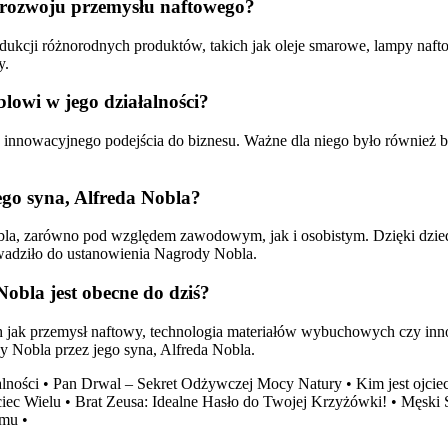
o rozwoju przemysłu naftowego?
ukcji różnorodnych produktów, takich jak oleje smarowe, lampy naft
y.
lowi w jego działalności?
 innowacyjnego podejścia do biznesu. Ważne dla niego było również 
go syna, Alfreda Nobla?
la, zarówno pod względem zawodowym, jak i osobistym. Dzięki dzied
adziło do ustanowienia Nagrody Nobla.
obla jest obecne do dziś?
ch jak przemysł naftowy, technologia materiałów wybuchowych czy in
y Nobla przez jego syna, Alfreda Nobla.
lności
•
Pan Drwal – Sekret Odżywczej Mocy Natury
•
Kim jest ojci
iec Wielu
•
Brat Zeusa: Idealne Hasło do Twojej Krzyżówki!
•
Męski 
lmu
•