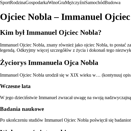
Sport
Rodzina
Gospodarka
Wino
Gra
Mężczyźni
Samochód
Budowa
Ojciec Nobla – Immanuel Ojciec
Kim był Immanuel Ojciec Nobla?
Immanuel Ojciec Nobla, znany również jako ojciec Nobla, to postać 
legendą. Odkryjmy więcej szczegółów z życia i dokonań tego niezwyk
Życiorys Immanuela Ojca Nobla
Immanuel Ojciec Nobla urodził się w XIX wieku w… (kontynuuj opis b
Wczesne lata
W jego dzieciństwie Immanuel zwracał uwagę na swoją nadzwyczajną w
Badania naukowe
Po ukończeniu studiów Immanuel Ojciec Nobla poświęcił się badani