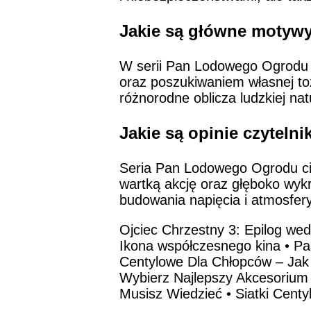
Jakie są główne motyw
W serii Pan Lodowego Ogrodu m
oraz poszukiwaniem własnej toż
różnorodne oblicza ludzkiej nat
Jakie są opinie czytel
Seria Pan Lodowego Ogrodu cie
wartką akcję oraz głęboko wykr
budowania napięcia i atmosfery
Ojciec Chrzestny 3: Epilog we
Ikona współczesnego kina
•
Pa
Centylowe Dla Chłopców – Jak
Wybierz Najlepszy Akcesorium 
Musisz Wiedzieć
•
Siatki Cent