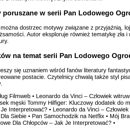
y poruszane w serii Pan Lodowego Og
ożna dostrzec motywy związane z przyjaźnią, loja
samości. Autor eksploruje również tematykę zła i 
ury.
ników na temat serii Pan Lodowego Ogr
szy się uznaniem wśród fanów literatury fantastyc
eowane postacie. Czytelnicy chwalą także styl pis
.
dług Filmweb
•
Leonardo da Vinci – Człowiek witruw
sek męski Tommy Hilfiger: Kluczowy dodatek do m
 Je Interpretować?
•
Leonardo da Vinci – Człowiek 
Dla Siebie
•
Pan Samochodzik na Netflix
•
Mój Bra
ylowe Dla Chłopców – Jak Je Interpretować?
•