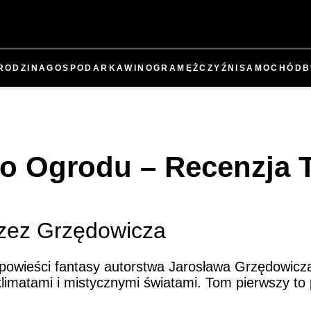
RODZINA
GOSPODARKA
WINO
GRA
MĘŻCZYŹNI
SAMOCHÓD
B
o Ogrodu – Recenzja 
rzez Grzędowicza
owieści fantasy autorstwa Jarosława Grzędowicza
matami i mistycznymi światami. Tom pierwszy to p