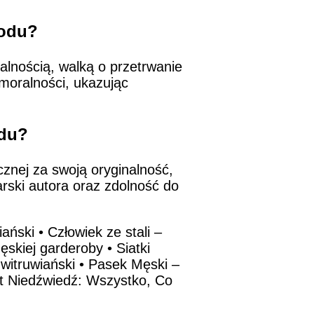
rodu?
lnością, walką o przetrwanie
moralności, ukazując
odu?
znej za swoją oryginalność,
arski autora oraz zdolność do
iański
•
Człowiek ze stali –
ęskiej garderoby
•
Siatki
witruwiański
•
Pasek Męski –
t Niedźwiedź: Wszystko, Co