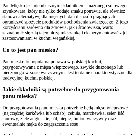
Pan Mięsko jest nieodłącznym składnikiem smażonego sojowego
szynkowara, który nie tylko dodaje smaku potrawie, ale również
stanowi alternatywę dla mięsnych dań dla osób pragnących
ograniczyć spożycie produktów pochodzenia zwierzęcego. Z jego
korzyściami zarówno dla zdrowia, jak i środowiska, warto
zaznajomić się z tą tajemniczą mieszanką i eksperymentować z jej
zastosowaniami w kuchni wegańskiej.
Co to jest pan miesko?
Pan miesko to popularna potrawa w polskiej kuchni,
przygotowywana z mięsa wieprzowego, zwykle duszonego lub
pieczonego w sosie warzywnym. Jest to danie charakterystyczne dla
tradycyjnej kuchni polskiej.
Jakie składniki są potrzebne do przygotowania
panu mieska?
Do przygotowania panu mieska potrzebne będą mięso wieprzowe
(najczęściej karkówka lub schab), cebula, marchewka, seler, liść
laurowy, ziele angielskie, sól, pieprz, bulion warzywny oraz
ewentualnie mąka do zagęszczenia sosu.