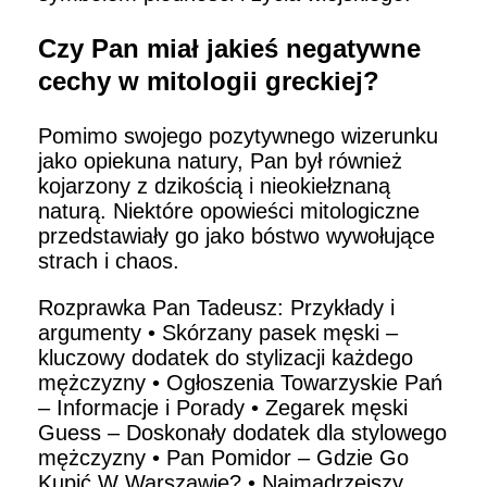
Czy Pan miał jakieś negatywne
cechy w mitologii greckiej?
Pomimo swojego pozytywnego wizerunku
jako opiekuna natury, Pan był również
kojarzony z dzikością i nieokiełznaną
naturą. Niektóre opowieści mitologiczne
przedstawiały go jako bóstwo wywołujące
strach i chaos.
Rozprawka Pan Tadeusz: Przykłady i
argumenty
•
Skórzany pasek męski –
kluczowy dodatek do stylizacji każdego
mężczyzny
•
Ogłoszenia Towarzyskie Pań
– Informacje i Porady
•
Zegarek męski
Guess – Doskonały dodatek dla stylowego
mężczyzny
•
Pan Pomidor – Gdzie Go
Kupić W Warszawie?
•
Najmądrzejszy