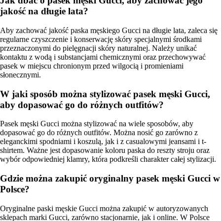
Jak dbać o pasek męski Gucci, aby zachować jego
jakość na długie lata?
Aby zachować jakość paska męskiego Gucci na długie lata, zaleca się
regularne czyszczenie i konserwację skóry specjalnymi środkami
przeznaczonymi do pielęgnacji skóry naturalnej. Należy unikać
kontaktu z wodą i substancjami chemicznymi oraz przechowywać
pasek w miejscu chronionym przed wilgocią i promieniami
słonecznymi.
W jaki sposób można stylizować pasek męski Gucci,
aby dopasować go do różnych outfitów?
Pasek męski Gucci można stylizować na wiele sposobów, aby
dopasować go do różnych outfitów. Można nosić go zarówno z
eleganckimi spodniami i koszulą, jak i z casualowymi jeansami i t-
shirtem. Ważne jest dopasowanie koloru paska do reszty stroju oraz
wybór odpowiedniej klamry, która podkreśli charakter całej stylizacji.
Gdzie można zakupić oryginalny pasek męski Gucci w
Polsce?
Oryginalne paski męskie Gucci można zakupić w autoryzowanych
sklepach marki Gucci, zarówno stacjonarnie, jak i online. W Polsce