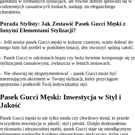
garnituru w formalnych sytuacjach, ale równie dobrze sprawdzi się w
codziennych casualowych lookach, nadając im eleganckiego
charakteru.
Porada Stylisty: Jak Zestawić Pasek Gucci Męski z
Innymi Elementami Stylizacji?
– Jeśli nosisz pasek Gucci męski w kolorze czarnym, warto dobrać do
niego buty lub portfel w podobnej tonacji, aby stworzyć spójną całość.
– Pasek Gucci w odcieniach brązu czy beżu świetnie komponuje się ze
stylizacjami casualowymi, zwłaszcza w letnich zestawach.
– Nie obawiaj się eksperymentować – pasek Gucci może być
interesującym akcentem w Twojej stylizacji, który przyciągnie
spojrzenia i podkreśli Twój indywidualny styl.
Pasek Gucci Męski: Inwestycja w Styl i
Jakość
Pasek Gucci męski to nie tylko moda czy chwilowy trend, to przede
wszystkim inwestycja w jakość, styl i prestiż. Dzięki doskonałemu
wykonaniu i niezawodnej marki, pasek Gucci staje się nieodłącznym
elementem garderoby każdego eleganckiego mężczyzny, który ceni