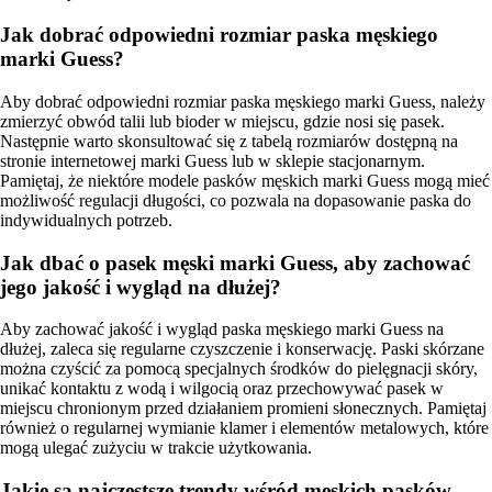
Jak dobrać odpowiedni rozmiar paska męskiego
marki Guess?
Aby dobrać odpowiedni rozmiar paska męskiego marki Guess, należy
zmierzyć obwód talii lub bioder w miejscu, gdzie nosi się pasek.
Następnie warto skonsultować się z tabelą rozmiarów dostępną na
stronie internetowej marki Guess lub w sklepie stacjonarnym.
Pamiętaj, że niektóre modele pasków męskich marki Guess mogą mieć
możliwość regulacji długości, co pozwala na dopasowanie paska do
indywidualnych potrzeb.
Jak dbać o pasek męski marki Guess, aby zachować
jego jakość i wygląd na dłużej?
Aby zachować jakość i wygląd paska męskiego marki Guess na
dłużej, zaleca się regularne czyszczenie i konserwację. Paski skórzane
można czyścić za pomocą specjalnych środków do pielęgnacji skóry,
unikać kontaktu z wodą i wilgocią oraz przechowywać pasek w
miejscu chronionym przed działaniem promieni słonecznych. Pamiętaj
również o regularnej wymianie klamer i elementów metalowych, które
mogą ulegać zużyciu w trakcie użytkowania.
Jakie są najczęstsze trendy wśród męskich pasków