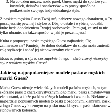
Na co dzień możesz nosić pasek Guess męski do sportowych
koszulek, dżinsów i sneakersów – to prosty sposób na
podkreślenie swojego indywidualnego stylu.
Z paskiem męskim Guess Twój strój nabierze nowego charakteru, a Ty
poczujesz się pewniej i stylowo. Dbaj o detale i wybieraj dodatki,
które będą dopełnieniem Twojej osobowości. Pamiętaj, że styl to nie
tylko ubranie, ale także sposób, w jaki je prezentujesz!
Która z propozycji paska męskiego Guess najbardziej Cię
zainteresowała? Pamiętaj, że dobór dodatków do stroju może zmienić
całą stylizację i nadać jej niepowtarzalny charakter.
Moda to jedno, a styl to coś zupełnie innego – stwórz swój niezwykły
styl z paskiem męskim Guess!
Jakie są najpopularniejsze modele pasków męskich
marki Guess?
Marka Guess oferuje wiele różnych modeli pasków męskich, w tym
skórzane paski z charakterystycznym logo marki, paski z metalowymi
elementami, a także paski w różnych kolorach i wzorach. Niektóre z
najbardziej popularnych modeli to paski z ozdobnymi klamrami, paski
z logo Guess wytłoczonym na pasku oraz klasyczne paski skórzane w
stonowanych kolorach.