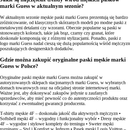
marki Guess w aktualnym sezonie?
W aktualnym sezonie męskie paski marki Guess prezentują się bardzo
zróżnicowanie, od klasycznych skórzanych modeli po modne paski z
metalowymi detalami czy wzorami. Obecnie popularne są paski w
stonowanych kolorach, takie jak brąz, czarny czy granat, które
doskonale komponują się z różnymi stylizacjami. Ponadto, paski z
logo marki Guess nadal cieszą się dużą popularnością wśród mężczyzn
poszukujących designerskich dodatków.
Gdzie można zakupić oryginalne paski męskie marki
Guess w Polsce?
Oryginalne paski męskie marki Guess można zakupić w
autoryzowanych sklepach stacjonarnych marki Guess, w wybranych
domach towarowych oraz na oficjalnej stronie internetowej marki.
Ważne jest, aby dokonywać zakupów jedynie u zaufanych
sprzedawców, aby mieć pewność co do autentyczności produktu oraz
korzystać z ewentualnej gwarancji producenta.
T-shirty męskie 4F – doskonała jakość dla aktywnych mężczyzn
•
Softshell męski 4F – wygodny i funkcjonalny wybór
•
Dresy męskie
4F – wygodne i stylowe komplety do treningu
•
Sweter męski
rozpinany – Styl i Komfort w Jednym
•
Pasek męski Louis Vuitton –