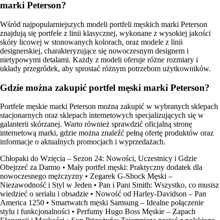
marki Peterson?
Wśród najpopularniejszych modeli portfeli męskich marki Peterson
znajdują się portfele z linii klasycznej, wykonane z wysokiej jakości
skóry licowej w stonowanych kolorach, oraz modele z linii
designerskiej, charakteryzujące się nowoczesnym designem i
nietypowymi detalami. Każdy z modeli oferuje różne rozmiary i
układy przegródek, aby sprostać różnym potrzebom użytkowników.
Gdzie można zakupić portfel męski marki Peterson?
Portfele męskie marki Peterson można zakupić w wybranych sklepach
stacjonarnych oraz sklepach internetowych specjalizujących się w
galanterii skórzanej. Warto również sprawdzić oficjalną stronę
internetową marki, gdzie można znaleźć pełną ofertę produktów oraz
informacje o aktualnych promocjach i wyprzedażach.
Chłopaki do Wzięcia – Sezon 24: Nowości, Uczestnicy i Gdzie
Obejrzeć za Darmo
•
Mały portfel męski: Praktyczny dodatek dla
nowoczesnego mężczyzny
•
Zegarek G-Shock Męski –
Niezawodność i Styl w Jeden
•
Pan i Pani Smith: Wszystko, co musisz
wiedzieć o serialu i obsadzie
•
Nowość od Harley-Davidson – Pan
America 1250
•
Smartwatch męski Samsung – Idealne połączenie
stylu i funkcjonalności
•
Perfumy Hugo Boss Męskie – Zapach