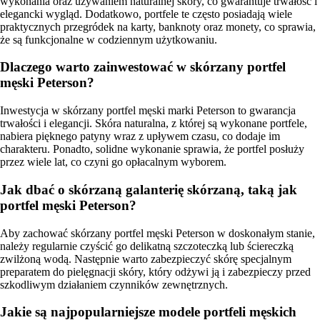
wykonania oraz używaniem naturalnej skóry, co gwarantuje trwałość i
elegancki wygląd. Dodatkowo, portfele te często posiadają wiele
praktycznych przegródek na karty, banknoty oraz monety, co sprawia,
że są funkcjonalne w codziennym użytkowaniu.
Dlaczego warto zainwestować w skórzany portfel
męski Peterson?
Inwestycja w skórzany portfel męski marki Peterson to gwarancja
trwałości i elegancji. Skóra naturalna, z której są wykonane portfele,
nabiera pięknego patyny wraz z upływem czasu, co dodaje im
charakteru. Ponadto, solidne wykonanie sprawia, że portfel posłuży
przez wiele lat, co czyni go opłacalnym wyborem.
Jak dbać o skórzaną galanterię skórzaną, taką jak
portfel męski Peterson?
Aby zachować skórzany portfel męski Peterson w doskonałym stanie,
należy regularnie czyścić go delikatną szczoteczką lub ściereczką
zwilżoną wodą. Następnie warto zabezpieczyć skórę specjalnym
preparatem do pielęgnacji skóry, który odżywi ją i zabezpieczy przed
szkodliwym działaniem czynników zewnętrznych.
Jakie są najpopularniejsze modele portfeli męskich