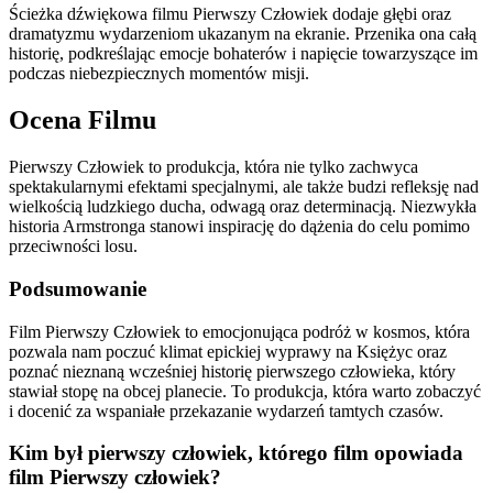
Ścieżka dźwiękowa filmu Pierwszy Człowiek dodaje głębi oraz
dramatyzmu wydarzeniom ukazanym na ekranie. Przenika ona całą
historię, podkreślając emocje bohaterów i napięcie towarzyszące im
podczas niebezpiecznych momentów misji.
Ocena Filmu
Pierwszy Człowiek to produkcja, która nie tylko zachwyca
spektakularnymi efektami specjalnymi, ale także budzi refleksję nad
wielkością ludzkiego ducha, odwagą oraz determinacją. Niezwykła
historia Armstronga stanowi inspirację do dążenia do celu pomimo
przeciwności losu.
Podsumowanie
Film Pierwszy Człowiek to emocjonująca podróż w kosmos, która
pozwala nam poczuć klimat epickiej wyprawy na Księżyc oraz
poznać nieznaną wcześniej historię pierwszego człowieka, który
stawiał stopę na obcej planecie. To produkcja, która warto zobaczyć
i docenić za wspaniałe przekazanie wydarzeń tamtych czasów.
Kim był pierwszy człowiek, którego film opowiada
film Pierwszy człowiek?