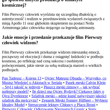
kosmicznej?
Film Pierwszy człowiek wyróżnia się szczególną dbałością o
autentyczność i realizm w przedstawieniu wydarzeń związanych z
misją Apollo 11 oraz głębokim skupieniem na postaci Neila
Armstronga jako człowieka stojącego za legendą astronauty.
Jakie emocje i przesłanie przekazuje film Pierwszy
człowiek widzom?
Film Pierwszy człowiek przekazuje widzom mieszankę emocji,
począwszy od ekscytacji i duma z osiągnięć ludzkości w podboju
kosmosu, po refleksję nad ceną sukcesu i osobistymi
poświęceniami, jakie niesie za sobą realizacja marzeń o wielkich
podbojach.
Pan Tadeusz – Księga 13
•
Ojciec Mateusz Obsada – Wszystko, co
Musisz Wiedzieć o Aktorach w Serialu
•
Pasek męski Calvin Klein
– Styl i jakość w jednym
•
Płaszcz męski zimowy – jak wybrać
najlepszy model?
•
Ile dzieci ma Ojciec Rydzyk? Ciekawe fakty o
Ojcu Dyrektorze
•
Szlafrok męski – gdzie kupić najwyższej jakości
szlafrok dla mężczyzn?
•
Zegarek Męski Tommy Hilfiger – Wybierz
Idealny Model
•
Streszczenie lektury Chłopcy z Placu Broni
•
Pierwszy Człowiek: Odkrywanie Nieznanych Granic
•
Stary