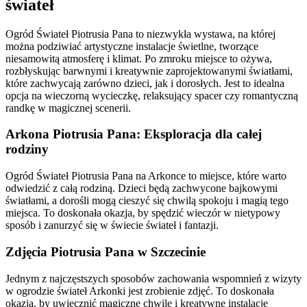
świateł
Ogród Świateł Piotrusia Pana to niezwykła wystawa, na której
można podziwiać artystyczne instalacje świetlne, tworzące
niesamowitą atmosferę i klimat. Po zmroku miejsce to ożywa,
rozbłyskując barwnymi i kreatywnie zaprojektowanymi światłami,
które zachwycają zarówno dzieci, jak i dorosłych. Jest to idealna
opcja na wieczorną wycieczkę, relaksujący spacer czy romantyczną
randkę w magicznej scenerii.
Arkona Piotrusia Pana: Eksploracja dla całej
rodziny
Ogród Świateł Piotrusia Pana na Arkonce to miejsce, które warto
odwiedzić z całą rodziną. Dzieci będą zachwycone bajkowymi
światłami, a dorośli mogą cieszyć się chwilą spokoju i magią tego
miejsca. To doskonała okazja, by spędzić wieczór w nietypowy
sposób i zanurzyć się w świecie świateł i fantazji.
Zdjęcia Piotrusia Pana w Szczecinie
Jednym z najczęstszych sposobów zachowania wspomnień z wizyty
w ogrodzie świateł Arkonki jest zrobienie zdjęć. To doskonała
okazja, by uwiecznić magiczne chwile i kreatywne instalacje