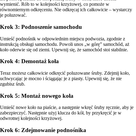
wymienić. Rób to w kolejności krzyżowej, co pomoże w
równomiernym odkręceniu. Nie odkręcaj ich całkowicie – wystarczy
je poluzować.
Krok 3: Podnoszenie samochodu
Umieść podnośnik w odpowiednim miejscu podwozia, zgodnie z
instrukcją obsługi samochodu. Powoli unos „w górę” samochód, aż
koło oderwie się od ziemi. Upewnij się, że samochód stoi stabilnie.
Krok 4: Demontaż koła
Teraz możesz całkowicie odkręcić poluzowane śruby. Zdejmij koło,
uchwycając je mocno i ściągając je z piasty. Upewnij się, że nie
zgubisz śrub.
Krok 5: Montaż nowego koła
Umieść nowe koło na piaście, a następnie wkręć śruby ręcznie, aby je
zabezpieczyć. Następnie użyj klucza do kół, by przykręcić je w
odwrotnej kolejności krzyżowej.
Krok 6: Zdejmowanie podnośnika