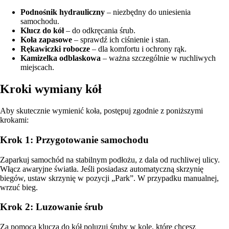
Podnośnik hydrauliczny
– niezbędny do uniesienia
samochodu.
Klucz do kół
– do odkręcania śrub.
Koła zapasowe
– sprawdź ich ciśnienie i stan.
Rękawiczki robocze
– dla komfortu i ochrony rąk.
Kamizelka odblaskowa
– ważna szczególnie w ruchliwych
miejscach.
Kroki wymiany kół
Aby skutecznie wymienić koła, postępuj zgodnie z poniższymi
krokami:
Krok 1: Przygotowanie samochodu
Zaparkuj samochód na stabilnym podłożu, z dala od ruchliwej ulicy.
Włącz awaryjne światła. Jeśli posiadasz automatyczną skrzynię
biegów, ustaw skrzynię w pozycji „Park”. W przypadku manualnej,
wrzuć bieg.
Krok 2: Luzowanie śrub
Za pomocą klucza do kół poluzuj śruby w kole, które chcesz