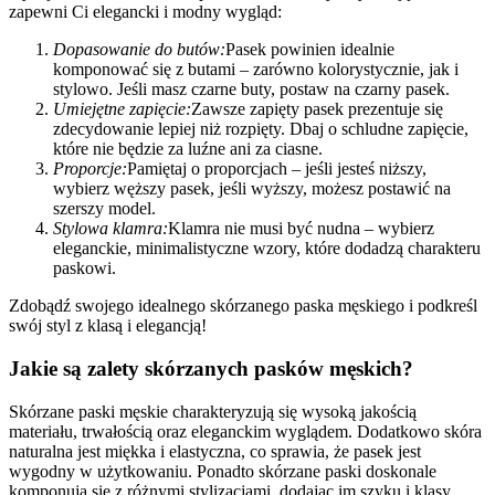
zapewni Ci elegancki i modny wygląd:
Dopasowanie do butów:
Pasek powinien idealnie
komponować się z butami – zarówno kolorystycznie, jak i
stylowo. Jeśli masz czarne buty, postaw na czarny pasek.
Umiejętne zapięcie:
Zawsze zapięty pasek prezentuje się
zdecydowanie lepiej niż rozpięty. Dbaj o schludne zapięcie,
które nie będzie za luźne ani za ciasne.
Proporcje:
Pamiętaj o proporcjach – jeśli jesteś niższy,
wybierz węższy pasek, jeśli wyższy, możesz postawić na
szerszy model.
Stylowa klamra:
Klamra nie musi być nudna – wybierz
eleganckie, minimalistyczne wzory, które dodadzą charakteru
paskowi.
Zdobądź swojego idealnego skórzanego paska męskiego i podkreśl
swój styl z klasą i elegancją!
Jakie są zalety skórzanych pasków męskich?
Skórzane paski męskie charakteryzują się wysoką jakością
materiału, trwałością oraz eleganckim wyglądem. Dodatkowo skóra
naturalna jest miękka i elastyczna, co sprawia, że pasek jest
wygodny w użytkowaniu. Ponadto skórzane paski doskonale
komponują się z różnymi stylizacjami, dodając im szyku i klasy.