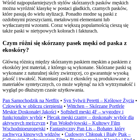
Wśród najpopularniejszych stylów skórzanych pasków męskich
można wyróżnić klasykę w postaci gładkich, czarnych pasków,
które pasują do wielu stylizacji. Ponadto modne są paski z
ozdobnymi przeszyciami, metalowymi elementami lub
wytłaczanymi wzorami. Coraz większą popularnością cieszą się
także paski w nietypowych kolorach i fakturach.
Czym różni się skórzany pasek męski od paska z
ekoskóry?
Główną różnicą między skórzanym paskiem męskim a paskiem z
ekoskóry jest materiał, z którego są wykonane. Skórzane paski są
wykonane z naturalnej skóry zwierzęcej, co gwarantuje wysoką
jakość i trwałość. Natomiast paski z ekoskóry są produkowane z
materiałów syntetycznych, co może wpłynąć na ich wytrzymałość i
wygląd po dłuższym czasie użytkowania.
Pan Samochodzik na Netflix
•
Syn Sylwii Peretti – Królowe Życia
•
Człowiek w obliczu cierpienia
•
Wittchen – Skórzane Portfele
Męskie Doskonałej Jakości
•
Softshell męski 4F – wygodny i
funkcjonalny wybór
•
Plecak męski czarny – doskonały wybór dla
aktywnych mężczyzn
•
Pan Wołodyjowski – Kultowy Film
Wschodnioeuropejski
•
Fantastyczny Pan Lis – Bohater, który
zachwyca kinowych widzów
•
Cudowny Chłopak i Biały Ptak –
Całkowicie Zachwycający Film
•
Płaszcze męskie: Klasyka i Styl
•