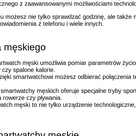
cznego z zaawansowanymi możliwościami technolo
 możesz nie tylko sprawdzać godzinę, ale także 
owiadomienia z telefonu i wiele innych.
a męskiego
twatch męski umożliwia pomiar parametrów życiowy
w czy spalone kalorie.
ięki smartwatchowi możesz odbierać połączenia t
smartwatchy męskich oferuje specjalne tryby spo
a rowerze czy pływania.
tch męski to nie tylko urządzenie technologiczne
martwatchy męskie