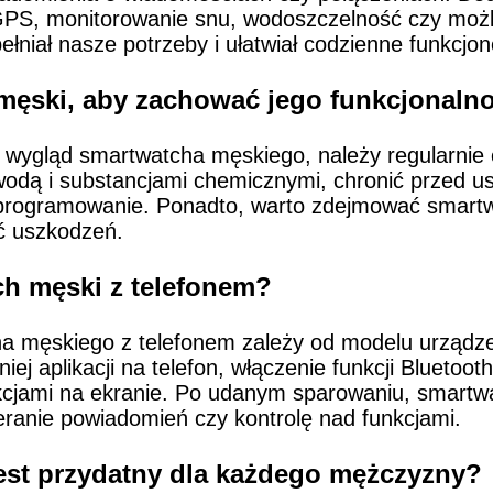
GPS, monitorowanie snu, wodoszczelność czy możli
łniał nasze potrzeby i ułatwiał codzienne funkcjo
męski, aby zachować jego funkcjonalno
 wygląd smartwatcha męskiego, należy regularnie c
 wodą i substancjami chemicznymi, chronić przed
 oprogramowanie. Ponadto, warto zdejmować smart
ąć uszkodzeń.
h męski z telefonem?
a męskiego z telefonem zależy od modelu urządze
ej aplikacji na telefon, włączenie funkcji Bluetoot
kcjami na ekranie. Po udanym sparowaniu, smartwa
eranie powiadomień czy kontrolę nad funkcjami.
est przydatny dla każdego mężczyzny?