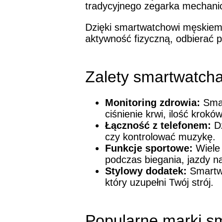
tradycyjnego zegarka mechani
Dzięki smartwatchowi męskiemu
aktywność fizyczną, odbierać p
Zalety smartwatch
Monitoring zdrowia:
Smar
ciśnienie krwi, ilość krokó
Łączność z telefonem:
Dz
czy kontrolować muzykę.
Funkcje sportowe:
Wiele 
podczas biegania, jazdy n
Stylowy dodatek:
Smartwa
który uzupełni Twój strój.
Popularne marki s