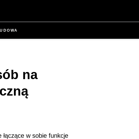
UDOWA
sób na
yczną
 łączące w sobie funkcje