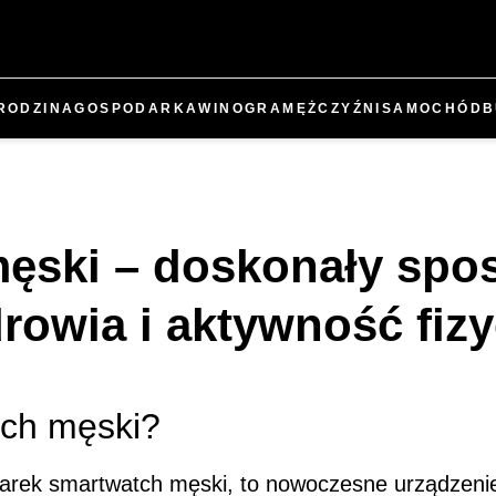
RODZINA
GOSPODARKA
WINO
GRA
MĘŻCZYŹNI
SAMOCHÓD
B
ęski – doskonały spo
rowia i aktywność fiz
tch męski?
arek smartwatch męski, to nowoczesne urządzenie