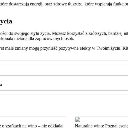
óre dostarczają energii, oraz zdrowe tłuszcze, które wspierają funkc
życia
ści do swojego stylu życia. Możesz korzystać z krótszych, bardziej in
oskonała metoda dla zapracowanych osób.
wet małe zmiany mogą przynieść pozytywne efekty w Twoim życiu. Klucz
ża
 o szafkach na wino – nie odkładaj
Naturalne wino: Poznaj esen