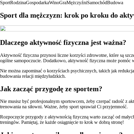
Sport
Rodzina
Gospodarka
Wino
Gra
Mężczyźni
Samochód
Budowa
Sport dla mężczyzn: krok po kroku do akty
Dlaczego aktywność fizyczna jest ważna?
Aktywność fizyczna przynosi liczne korzyści zdrowotne, które są szc
ogólne samopoczucie. Dodatkowo, aktywność fizyczna może pomóc w 
Nie można zapominać o korzyściach psychicznych, takich jak redukcja
budowania relacji międzyludzkich.
Jak zacząć przygodę ze sportem?
Nie musisz być profesjonalnym sportowcem, żeby czerpać radość z akty
trenowania na siłowni. Ważne, żeby sport sprawiał Ci przyjemność.
Rozpoczęcie przygody z aktywnością fizyczną warto zacząć od małych 
treningów. Pamiętaj, że każde osiągnięcie to krok w dobrą stronę!