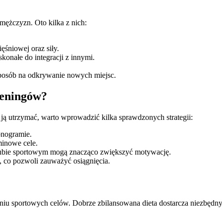
 mężczyzn. Oto kilka z nich:
.
śniowej oraz siły.
konałe do integracji z innymi.
sposób na odkrywanie nowych miejsc.
reningów?
ją utrzymać, warto wprowadzić kilka sprawdzonych strategii:
onogramie.
minowe cele.
lubie sportowym mogą znacząco zwiększyć motywację.
, co pozwoli zauważyć osiągnięcia.
niu sportowych celów. Dobrze zbilansowana dieta dostarcza niezbędn