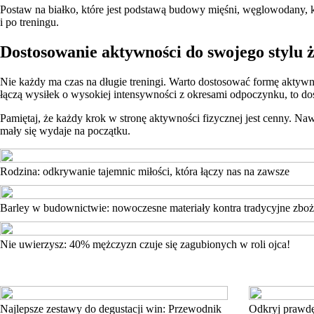
Postaw na białko, które jest podstawą budowy mięśni, węglowodany, kt
i po treningu.
Dostosowanie aktywności do swojego stylu 
Nie każdy ma czas na długie treningi. Warto dostosować formę aktywno
łączą wysiłek o wysokiej intensywności z okresami odpoczynku, to d
Pamiętaj, że każdy krok w stronę aktywności fizycznej jest cenny. Na
mały się wydaje na początku.
Rodzina: odkrywanie tajemnic miłości, która łączy nas na zawsze
Barley w budownictwie: nowoczesne materiały kontra tradycyjne zbo
Nie uwierzysz: 40% mężczyzn czuje się zagubionych w roli ojca!
Najlepsze zestawy do degustacji win: Przewodnik
Odkryj prawdę