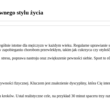
wnego stylu życia
zególnie istotne dla mężczyzn w każdym wieku. Regularne uprawianie s
zapobieganiu chorobom przewlekłym, takim jak cukrzyca czy otyłość
 stresu, poprawa nastroju oraz zwiększenie pewności siebie. Sport t
wności fizycznej. Kluczem jest znalezienie dyscypliny, która Cię int
kroków. Ustal realistyczne cele, na przykład 30 minut spaceru trzy r