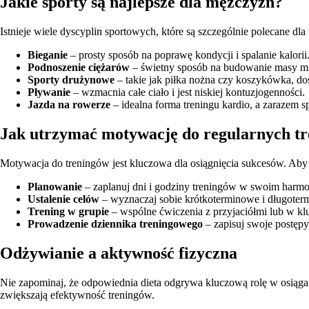
Jakie sporty są najlepsze dla mężczyzn?
Istnieje wiele dyscyplin sportowych, które są szczególnie polecane dla
Bieganie
– prosty sposób na poprawę kondycji i spalanie kalorii
Podnoszenie ciężarów
– świetny sposób na budowanie masy mię
Sporty drużynowe
– takie jak piłka nożna czy koszykówka, dos
Pływanie
– wzmacnia całe ciało i jest niskiej kontuzjogenności.
Jazda na rowerze
– idealna forma treningu kardio, a zarazem 
Jak utrzymać motywację do regularnych t
Motywacja do treningów jest kluczowa dla osiągnięcia sukcesów. Aby 
Planowanie
– zaplanuj dni i godziny treningów w swoim harm
Ustalenie celów
– wyznaczaj sobie krótkoterminowe i długoter
Trening w grupie
– wspólne ćwiczenia z przyjaciółmi lub w k
Prowadzenie dziennika treningowego
– zapisuj swoje postępy
Odżywianie a aktywność fizyczna
Nie zapominaj, że odpowiednia dieta odgrywa kluczową rolę w osiąga
zwiększają efektywność treningów.