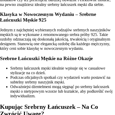
na pewno znajdziesz idealny srebrny łańcuszek męski dla siebie.
Klasyka w Nowoczesnym Wydaniu – Srebrne
Łańcuszki Męskie 925
Jednym z najchętniej wybieranych rodzajów srebrnych naszyjników
męskich są te wykonane z renomowanego srebra próby 925. Takie
ozdoby odznaczają się doskonałą jakością, trwałością i oryginalnym
designem. Stanowią one elegancką ozdobę dla każdego mężczyzny,
który ceni sobie klasykę w nowoczesnym wydaniu.
Srebrne Łańcuszki Męskie na Różne Okazje
Srebrny łańcuszek męski idealnie wpisuje się w casualowe
stylizacje na co dzień.
Podczas oficjalnych spotkań czy wydarzeń warto postawić na
subtelny srebrny naszyjnik męski.
Odważniejsi dżentelmeni mogą sięgnąć po srebrny łańcuszek
męski o nietypowym wzorze lub kształcie, aby podkreślić swój
indywidualizm.
Kupując Srebrny Łańcuszek – Na Co
Zwrócić Uwagę?