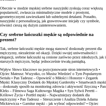
Obecnie w modzie męskiej srebrne naszyjniki zyskują coraz większą
popularność, zwłaszcza minimalistyczne modele z prostymi,
geometrycznymi zawieszkami lub subtelnymi detalami. Ponadto,
naszyjniki z personalizacją, jak grawerowane inicjały czy symbole,
również cieszą się dużym zainteresowaniem.
Czy srebrne łańcuszki męskie są odpowiednie na
prezent?
Tak, srebrne łańcuszki męskie mogą stanowić doskonały prezent dla
mężczyzny, niezależnie od okazji. Dzięki swojej uniwersalności i
elegancji, srebrne łańcuszki są cenione zarówno przez młodszych, jak i
starszych mężczyzn, będąc jednocześnie trwałą pamiątką.
Wpływ Słowo kluczowe na pozycjonowanie stron internetowych
•
Ojciec Mateusz: Wszystko, co Musisz Wiedzieć o Tym Popularnym
Serialu
•
Pan Tadeusz – Opowieść o Miłości i Honorze
•
Zegarek
Męski: Klasyczny Dodatek do Męskiej Garderoby
•
Smartwatch męski
– doskonały sposób na monitoring zdrowia i aktywność fizyczną
•
Pan
Kleks – Filmowa Saga Kultowego Magika
•
Syn Sylwii Peretti –
Królowe Życia
•
Portfel męski – Najważniejszy dodatek dla
mężczyzny
•
Pan Tadeusz – Streszczenie i Analiza Dzieła Adama
Mickiewicza
•
Garnitur męski – jak wybrać odpowiedni?
•
Ojciec