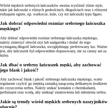
Wśród męskich srebrnych łańcuszków można wyróżnić różne style,
takie jak łańcuszki o różnych grubościach, długościach oraz z różnymi
rodzajami ogniw, np. warkocze, kule, czy też łańcuszki typu figaro.
Jak dobrać odpowiedni rozmiar srebrnego łańcuszka
męskiego?
Aby dobrać odpowiedni rozmiar srebrnego łańcuszka męskiego,
należy zmierzyć obwód szyi lub nadgarstka i dodać do tego
wymaganą długość łańcuszka, uwzględniając preferowany luz. Ważne
jest, aby łańcuszek był odpowiednio dopasowany, nie za ciasny ani za
luźny.
Jak dbać o srebrny łańcuszek męski, aby zachować
jego blask i jakość?
Aby zachować blask i jakość srebrnego łańcuszka męskiego, warto
regularnie czyścić go miękką szmatką nasączoną delikatnym środkiem
do czyszczenia srebra. Należy unikać kontaktu z chemikaliami,
perfumami oraz wodą, aby uniknąć zmatowienia lub utlenienia srebra.
Jakie są trendy wśród męskich srebrnych naszyjników
obecnie?