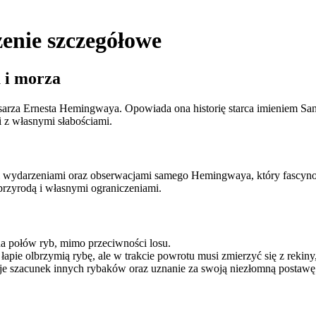
zenie szczegółowe
a i morza
arza Ernesta Hemingwaya. Opowiada ona historię starca imieniem San
ki z własnymi słabościami.
mi wydarzeniami oraz obserwacjami samego Hemingwaya, który fascy
 przyrodą i własnymi ograniczeniami.
na połów ryb, mimo przeciwności losu.
pie olbrzymią rybę, ale w trakcie powrotu musi zmierzyć się z rekiny,
uje szacunek innych rybaków oraz uznanie za swoją niezłomną postawę