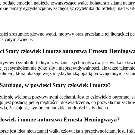
 oddaje emocje i napięcie towarzyszące walce bohatera z siłami natury
kie tematy egzystencjalne, zachęcając czytelnika do refleksji nad wart
piej zrozumieć główne wątki, motywy oraz przesłanie tej literackiej p
 na całym świecie.
ci Stary człowiek i morze autorstwa Ernesta Hemingw
tywów i symboli. Jednym z ważniejszych motywów jest walka człowieka
 jest symbolem nie tylko siły i nieprzewidywalności, ale także tajem
olinem, która ukazuje więź międzyludzką opartą na wzajemnym szacun
Santiago, w powieści Stary człowiek i morze?
zuje się wieloma pozytywnymi cechami. Jest to człowiek o ogromnej sił
iago jest postacią pełną mądrości i doświadczenia, co pozwala mu zacho
ia, że staje się symbolem ludzkiej godności i siły ducha.
 człowiek i morze autorstwa Ernesta Hemingwaya?
ze jest idea nieustannej walki człowieka z przeciwnościami losu i sił