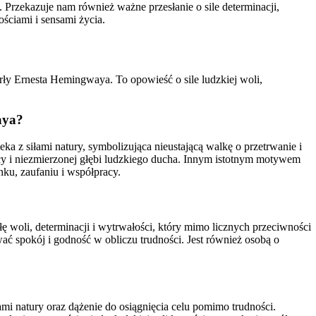
. Przekazuje nam również ważne przesłanie o sile determinacji,
ościami i sensami życia.
erły Ernesta Hemingwaya. To opowieść o sile ludzkiej woli,
aya?
 z siłami natury, symbolizująca nieustającą walkę o przetrwanie i
nicy i niezmierzonej głębi ludzkiego ducha. Innym istotnym motywem
ku, zaufaniu i współpracy.
ę woli, determinacji i wytrwałości, który mimo licznych przeciwności
wać spokój i godność w obliczu trudności. Jest również osobą o
ami natury oraz dążenie do osiągnięcia celu pomimo trudności.