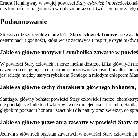
Ernest Hemingway w swojej powieści
Stary człowiek i morze
doskonale
niezłomności oraz godności w obliczu porażki. Utwór ten porusza głębo
Podsumowanie
Streszczenie szczegółowe powieści
Stary człowiek i morze
pozwala le
determinacji i godności, która wciąż zachwyca i inspiruje czytelników
Jakie są główne motywy i symbolika zawarte w powieś
W powieści Stary człowiek i morze można dostrzec kilka głównych mo
dążenie do osiągnięcia celu pomimo przeciwności losu. Ponadto, morze
jest relacja między starym rybakiem Santiago a młodym chłopcem Man
Jakie są główne cechy charakteru głównego bohatera, 
Santiago, główny bohater powieści Stary człowiek i morze, charaktery
nie poddaje się i nie traci wiary w swoje umiejętności. Ponadto, Sant
głębokim poczuciu honoru i szacunku dla natury oraz zwierząt, co spraw
Jakie są główne przesłania zawarte w powieści Stary
Jednym z głównych przesłań zawartych w powieści Stary człowiek i mor