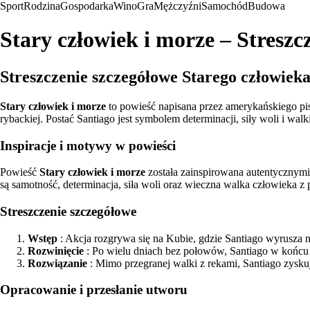
Sport
Rodzina
Gospodarka
Wino
Gra
Mężczyźni
Samochód
Budowa
Stary człowiek i morze – Streszc
Streszczenie szczegółowe Starego człowiek
Stary człowiek i morze
to powieść napisana przez amerykańskiego pis
rybackiej. Postać Santiago jest symbolem determinacji, siły woli i wal
Inspiracje i motywy w powieści
Powieść
Stary człowiek i morze
została zainspirowana autentyczny
są samotność, determinacja, siła woli oraz wieczna walka człowieka z
Streszczenie szczegółowe
Wstęp
: Akcja rozgrywa się na Kubie, gdzie Santiago wyrusza 
Rozwinięcie
: Po wielu dniach bez połowów, Santiago w końcu ła
Rozwiązanie
: Mimo przegranej walki z rekami, Santiago zysk
Opracowanie i przesłanie utworu