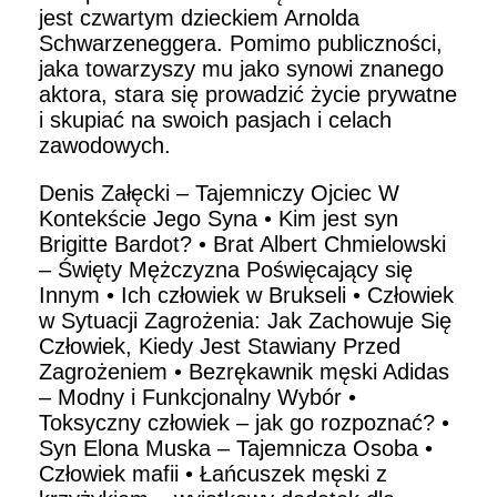
jest czwartym dzieckiem Arnolda
Schwarzeneggera. Pomimo publiczności,
jaka towarzyszy mu jako synowi znanego
aktora, stara się prowadzić życie prywatne
i skupiać na swoich pasjach i celach
zawodowych.
Denis Załęcki – Tajemniczy Ojciec W
Kontekście Jego Syna
•
Kim jest syn
Brigitte Bardot?
•
Brat Albert Chmielowski
– Święty Mężczyzna Poświęcający się
Innym
•
Ich człowiek w Brukseli
•
Człowiek
w Sytuacji Zagrożenia: Jak Zachowuje Się
Człowiek, Kiedy Jest Stawiany Przed
Zagrożeniem
•
Bezrękawnik męski Adidas
– Modny i Funkcjonalny Wybór
•
Toksyczny człowiek – jak go rozpoznać?
•
Syn Elona Muska – Tajemnicza Osoba
•
Człowiek mafii
•
Łańcuszek męski z