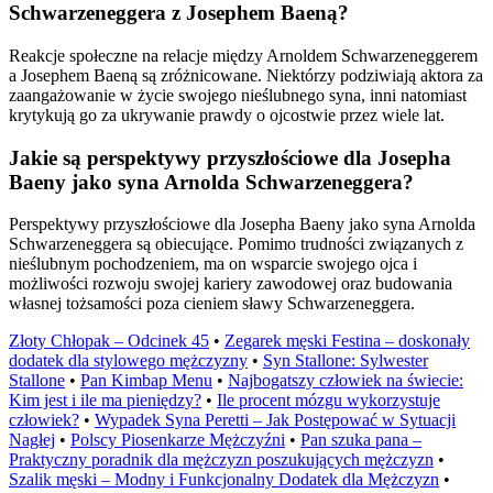
Schwarzeneggera z Josephem Baeną?
Reakcje społeczne na relacje między Arnoldem Schwarzeneggerem
a Josephem Baeną są zróżnicowane. Niektórzy podziwiają aktora za
zaangażowanie w życie swojego nieślubnego syna, inni natomiast
krytykują go za ukrywanie prawdy o ojcostwie przez wiele lat.
Jakie są perspektywy przyszłościowe dla Josepha
Baeny jako syna Arnolda Schwarzeneggera?
Perspektywy przyszłościowe dla Josepha Baeny jako syna Arnolda
Schwarzeneggera są obiecujące. Pomimo trudności związanych z
nieślubnym pochodzeniem, ma on wsparcie swojego ojca i
możliwości rozwoju swojej kariery zawodowej oraz budowania
własnej tożsamości poza cieniem sławy Schwarzeneggera.
Złoty Chłopak – Odcinek 45
•
Zegarek męski Festina – doskonały
dodatek dla stylowego mężczyzny
•
Syn Stallone: Sylwester
Stallone
•
Pan Kimbap Menu
•
Najbogatszy człowiek na świecie:
Kim jest i ile ma pieniędzy?
•
Ile procent mózgu wykorzystuje
człowiek?
•
Wypadek Syna Peretti – Jak Postępować w Sytuacji
Nagłej
•
Polscy Piosenkarze Mężczyźni
•
Pan szuka pana –
Praktyczny poradnik dla mężczyzn poszukujących mężczyzn
•
Szalik męski – Modny i Funkcjonalny Dodatek dla Mężczyzn
•