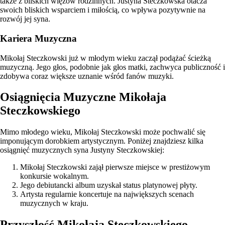
także z bliskich więzów rodzinnych. Justyna Steczkowska otacza
swoich bliskich wsparciem i miłością, co wpływa pozytywnie na
rozwój jej syna.
Kariera Muzyczna
Mikołaj Steczkowski już w młodym wieku zaczął podążać ścieżką
muzyczną. Jego głos, podobnie jak głos matki, zachwyca publiczność i
zdobywa coraz większe uznanie wśród fanów muzyki.
Osiągnięcia Muzyczne Mikołaja
Steczkowskiego
Mimo młodego wieku, Mikołaj Steczkowski może pochwalić się
imponującym dorobkiem artystycznym. Poniżej znajdziesz kilka
osiągnięć muzycznych syna Justyny Steczkowskiej:
Mikołaj Steczkowski zajął pierwsze miejsce w prestiżowym
konkursie wokalnym.
Jego debiutancki album uzyskał status platynowej płyty.
Artysta regularnie koncertuje na największych scenach
muzycznych w kraju.
Przyszłość Mikołaja Steczkowskiego