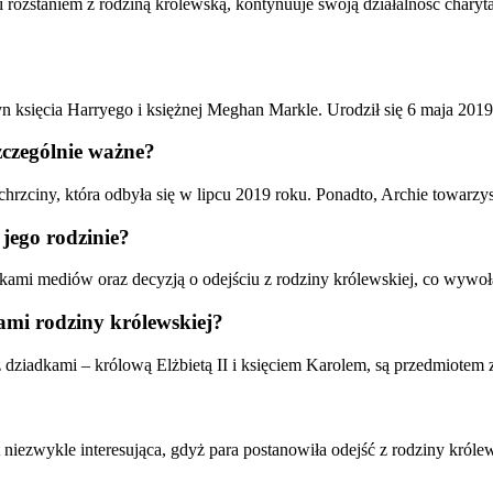
ozstaniem z rodziną królewską, kontynuuje swoją działalność charyta
n księcia Harryego i księżnej Meghan Markle. Urodził się 6 maja 2019
zczególnie ważne?
hrzciny, która odbyła się w lipcu 2019 roku. Ponadto, Archie towarzy
jego rodzinie?
mi mediów oraz decyzją o odejściu z rodziny królewskiej, co wywołał
kami rodziny królewskiej?
 dziadkami – królową Elżbietą II i księciem Karolem, są przedmiotem z
niezwykle interesująca, gdyż para postanowiła odejść z rodziny królews