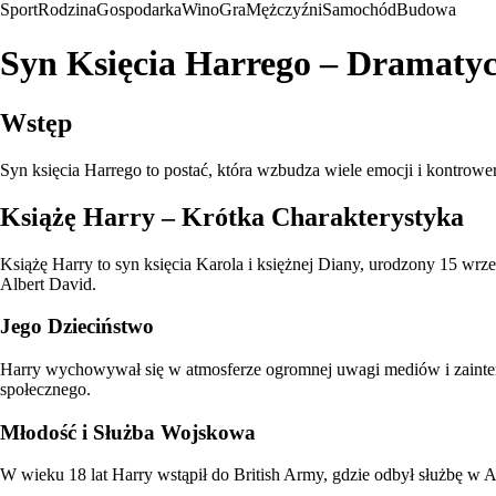
Sport
Rodzina
Gospodarka
Wino
Gra
Mężczyźni
Samochód
Budowa
Syn Księcia Harrego – Dramatyc
Wstęp
Syn księcia Harrego to postać, która wzbudza wiele emocji i kontrowers
Książę Harry – Krótka Charakterystyka
Książę Harry to syn księcia Karola i księżnej Diany, urodzony 15 wrze
Albert David.
Jego Dzieciństwo
Harry wychowywał się w atmosferze ogromnej uwagi mediów i zainteres
społecznego.
Młodość i Służba Wojskowa
W wieku 18 lat Harry wstąpił do British Army, gdzie odbył służbę w 