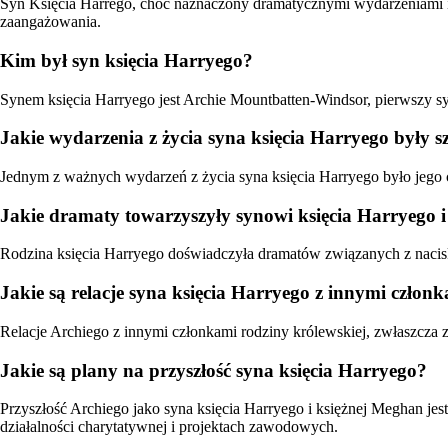
Syn Księcia Harrego, choć naznaczony dramatycznymi wydarzeniami i r
zaangażowania.
Kim był syn księcia Harryego?
Synem księcia Harryego jest Archie Mountbatten-Windsor, pierwszy sy
Jakie wydarzenia z życia syna księcia Harryego były s
Jednym z ważnych wydarzeń z życia syna księcia Harryego było jego c
Jakie dramaty towarzyszyły synowi księcia Harryego i 
Rodzina księcia Harryego doświadczyła dramatów związanych z naciska
Jakie są relacje syna księcia Harryego z innymi człon
Relacje Archiego z innymi członkami rodziny królewskiej, zwłaszcza z
Jakie są plany na przyszłość syna księcia Harryego?
Przyszłość Archiego jako syna księcia Harryego i księżnej Meghan jest 
działalności charytatywnej i projektach zawodowych.