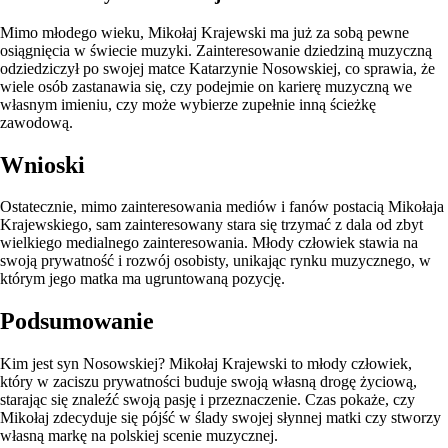
Mimo młodego wieku, Mikołaj Krajewski ma już za sobą pewne
osiągnięcia w świecie muzyki. Zainteresowanie dziedziną muzyczną
odziedziczył po swojej matce Katarzynie Nosowskiej, co sprawia, że
wiele osób zastanawia się, czy podejmie on karierę muzyczną we
własnym imieniu, czy może wybierze zupełnie inną ścieżkę
zawodową.
Wnioski
Ostatecznie, mimo zainteresowania mediów i fanów postacią Mikołaja
Krajewskiego, sam zainteresowany stara się trzymać z dala od zbyt
wielkiego medialnego zainteresowania. Młody człowiek stawia na
swoją prywatność i rozwój osobisty, unikając rynku muzycznego, w
którym jego matka ma ugruntowaną pozycję.
Podsumowanie
Kim jest syn Nosowskiej? Mikołaj Krajewski to młody człowiek,
który w zaciszu prywatności buduje swoją własną drogę życiową,
starając się znaleźć swoją pasję i przeznaczenie. Czas pokaże, czy
Mikołaj zdecyduje się pójść w ślady swojej słynnej matki czy stworzy
własną markę na polskiej scenie muzycznej.