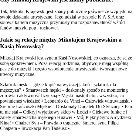
Tak, Mikołaj Krajewski jest znany publicznie głównie ze względu na
swoje działania artystyczne. Jego udział w zespole K.A.S.A oraz
solowa kariera muzyczna przyniosły mu rozpoznawalność wśród
fanów muzyki pop i rockowej.
Jakie są relacje między Mikołajem Krajewskim a
Kasią Nosowską?
Mikołaj Krajewski jest synem Kasi Nosowskiej, co oznacza, że są ze
sobą spokrewnieni. Poza relacją rodzinna, obydwoje mają wspólną
pasję do muzyki i często współpracują artystycznie, tworząc nowe
utwory muzyczne.
Szlafrok męski – gdzie kupić najwyższej jakości szlafrok dla
mężczyzn?
•
Smartwatch męski – doskonały sposób na monitoring
zdrowia i aktywność fizyczną
•
Męski masturbator: wszystko, co
powinieneś wiedzieć
•
Leonardo da Vinci – Człowiek witruwiański
•
Srebrne Łańcuszki Męskie – Doskonały Dodatek Do Stylizacji
•
Pan
tu nie stał – Odkryj wyjątkowy sklep w Łodzi
•
Ciekawe funkcje i
zalety smartwatcha męskiego Huawei
•
Mój Piękny Syn: Arcydzieło
Kina!
•
Chajzer Syn – Prawda o tragicznej śmierci syna Filipa
Chajzera
•
Inwokacja Pan Tadeusz
•