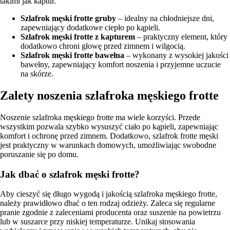
takimi jak kaptur.
Szlafrok męski frotte gruby
– idealny na chłodniejsze dni,
zapewniający dodatkowe ciepło po kąpieli.
Szlafrok męski frotte z kapturem
– praktyczny element, który
dodatkowo chroni głowę przed zimnem i wilgocią.
Szlafrok męski frotte bawełna
– wykonany z wysokiej jakości
bawełny, zapewniający komfort noszenia i przyjemne uczucie
na skórze.
Zalety noszenia szlafroka męskiego frotte
Noszenie szlafroka męskiego frotte ma wiele korzyści. Przede
wszystkim pozwala szybko wysuszyć ciało po kąpieli, zapewniając
komfort i ochronę przed zimnem. Dodatkowo, szlafrok frotte męski
jest praktyczny w warunkach domowych, umożliwiając swobodne
poruszanie się po domu.
Jak dbać o szlafrok męski frotte?
Aby cieszyć się długo wygodą i jakością szlafroka męskiego frotte,
należy prawidłowo dbać o ten rodzaj odzieży. Zaleca się regularne
pranie zgodnie z zaleceniami producenta oraz suszenie na powietrzu
lub w suszarce przy niskiej temperaturze. Unikaj stosowania