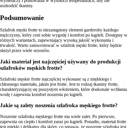
wybielaczy i prasowania w wysokich temperaturach, aby nie
uszkodzić tkaniny.
Podsumowanie
Szlafrok męski frotte to niezastąpiony element garderoby każdego
mężczyzny, który ceni sobie wygodę i komfort po kąpieli. Dostępny w
różnych wariantach, zapewniający wysoką jakość wykonania i
trwałość. Warto zainwestować w szlafrok męski frotte, który będzie
służył przez wiele sezonów.
Jaki materiał jest najczęściej używany do produkcji
szlafroków męskich frotte?
Szlafroki męskie frotte najczęściej wykonane są z miękkiego i
chłonnego materiału, jakim jest frotte. Jest to rodzaj tkaniny frotte,
charakteryzującej się puszystym włożeniem, które doskonale wchłania
wodę i zapewnia komfort noszenia po kąpieli.
Jakie są zalety noszenia szlafroka męskiego frotte?
Noszenie szlafroka męskiego frotte ma wiele zalet. Po pierwsze,
zapewnia on ciepło i komfort zaraz po kąpieli. Ponadto, materiał frotte
jest miękki i delikatny dla skóry, co sprawia, że noszenie szlafroka jest