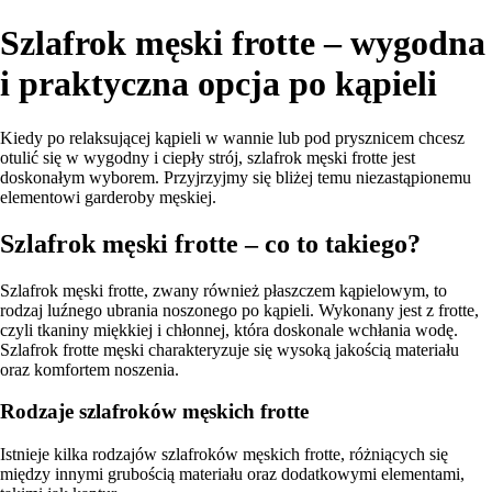
Szlafrok męski frotte – wygodna
i praktyczna opcja po kąpieli
Kiedy po relaksującej kąpieli w wannie lub pod prysznicem chcesz
otulić się w wygodny i ciepły strój, szlafrok męski frotte jest
doskonałym wyborem. Przyjrzyjmy się bliżej temu niezastąpionemu
elementowi garderoby męskiej.
Szlafrok męski frotte – co to takiego?
Szlafrok męski frotte, zwany również płaszczem kąpielowym, to
rodzaj luźnego ubrania noszonego po kąpieli. Wykonany jest z frotte,
czyli tkaniny miękkiej i chłonnej, która doskonale wchłania wodę.
Szlafrok frotte męski charakteryzuje się wysoką jakością materiału
oraz komfortem noszenia.
Rodzaje szlafroków męskich frotte
Istnieje kilka rodzajów szlafroków męskich frotte, różniących się
między innymi grubością materiału oraz dodatkowymi elementami,