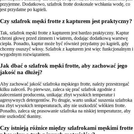
przyjemne. Dodatkowo, szlafrok frotte doskonale wchłania wodę, co
jest przydatne po kąpieli.
Czy szlafrok męski frotte z kapturem jest praktyczny?
Tak, szlafrok męski frotte z kapturem jest bardzo praktyczny. Kaptur
chroni głowę przed zimnem i wiatrem, dodając dodatkową warstwę
ciepła. Ponadto, kaptur może być również przydatny po kąpieli, gdy
chcemy osuszyć włosy. Szlafrok z kapturem jest więc funkcjonalnym i
wygodnym rozwiązaniem.
Jak dbać o szlafrok męski frotte, aby zachować jego
jakość na dłużej?
Aby zachować jakość szlafroka męskiego frotte, należy przestrzegać
kilku zaleceń. Po pierwsze, zaleca się prać szlafrok zgodnie z
zaleceniami producenta, unikając zbyt wysokich temperatur i
agresywnych detergentów. Po drugie, warto unikać suszenia szlafroka
na zbyt wysokich temperaturach, aby nie uszkodzić włókien frotte.
Ponadto, zaleca się prasowanie szlafroka na niskiej temperaturze, aby
nie uszkodzić tkaniny.
Czy istnieją różnice między szlafrokami męskimi frotte