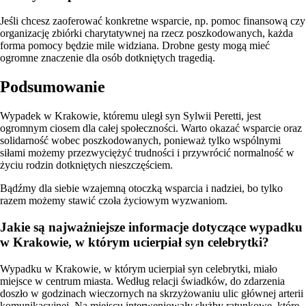
Jeśli chcesz zaoferować konkretne wsparcie, np. pomoc finansową czy
organizację zbiórki charytatywnej na rzecz poszkodowanych, każda
forma pomocy będzie mile widziana. Drobne gesty mogą mieć
ogromne znaczenie dla osób dotkniętych tragedią.
Podsumowanie
Wypadek w Krakowie, któremu uległ syn Sylwii Peretti, jest
ogromnym ciosem dla całej społeczności. Warto okazać wsparcie oraz
solidarność wobec poszkodowanych, ponieważ tylko wspólnymi
siłami możemy przezwyciężyć trudności i przywrócić normalność w
życiu rodzin dotkniętych nieszczęściem.
Bądźmy dla siebie wzajemną otoczką wsparcia i nadziei, bo tylko
razem możemy stawić czoła życiowym wyzwaniom.
Jakie są najważniejsze informacje dotyczące wypadku
w Krakowie, w którym ucierpiał syn celebrytki?
Wypadku w Krakowie, w którym ucierpiał syn celebrytki, miało
miejsce w centrum miasta. Według relacji świadków, do zdarzenia
doszło w godzinach wieczornych na skrzyżowaniu ulic głównej arterii
komunikacyjnej. Na miejscu interweniowały służby ratunkowe, które