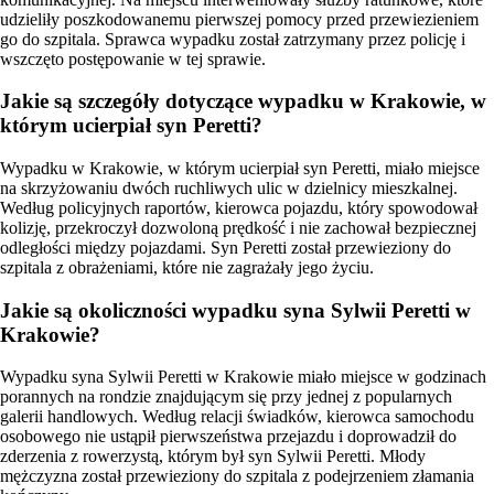
udzieliły poszkodowanemu pierwszej pomocy przed przewiezieniem
go do szpitala. Sprawca wypadku został zatrzymany przez policję i
wszczęto postępowanie w tej sprawie.
Jakie są szczegóły dotyczące wypadku w Krakowie, w
którym ucierpiał syn Peretti?
Wypadku w Krakowie, w którym ucierpiał syn Peretti, miało miejsce
na skrzyżowaniu dwóch ruchliwych ulic w dzielnicy mieszkalnej.
Według policyjnych raportów, kierowca pojazdu, który spowodował
kolizję, przekroczył dozwoloną prędkość i nie zachował bezpiecznej
odległości między pojazdami. Syn Peretti został przewieziony do
szpitala z obrażeniami, które nie zagrażały jego życiu.
Jakie są okoliczności wypadku syna Sylwii Peretti w
Krakowie?
Wypadku syna Sylwii Peretti w Krakowie miało miejsce w godzinach
porannych na rondzie znajdującym się przy jednej z popularnych
galerii handlowych. Według relacji świadków, kierowca samochodu
osobowego nie ustąpił pierwszeństwa przejazdu i doprowadził do
zderzenia z rowerzystą, którym był syn Sylwii Peretti. Młody
mężczyzna został przewieziony do szpitala z podejrzeniem złamania