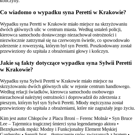
kończyny.
Co wiadomo o wypadku syna Peretti w Krakowie?
Wypadku syna Peretti w Krakowie miało miejsce na skrzyżowaniu
dwóch głównych ulic w centrum miasta. Według ustaleń policji,
kierowca samochodu dostawczego niezachował ostrożności i
niezwłocznie zatrzymał się na czerwonym świetle, co spowodowało
zderzenie z rowerzystą, którym był syn Peretti. Poszkodowany został
przewieziony do szpitala z obrażeniami głowy i kończyn.
Jakie są fakty dotyczące wypadku syna Sylwii Peretti
w Krakowie?
Wypadku syna Sylwii Peretti w Krakowie miało miejsce na
skrzyżowaniu dwóch głównych ulic w rejonie centrum handlowego.
Według relacji świadków, kierowca samochodu osobowego
niezachował należytej ostrożności i doprowadził do zderzenia z
pieszym, którym był syn Sylwii Peretti. Młody mężczyzna został
przewieziony do szpitala z obrażeniami, które nie zagrażały jego życiu.
Kim jest autor Chłopców z Placu Broni – Ferenc Molnár
•
Syn Bruce
Lee – Tajemnica tragicznej śmierci syna legendarnego aktora
•
Bezrękawnik męski: Modny i Funkcjonalny Element Męskiej
Garderoby
•
Sennik brat – tłumaczenie snów związanych z bratem
•