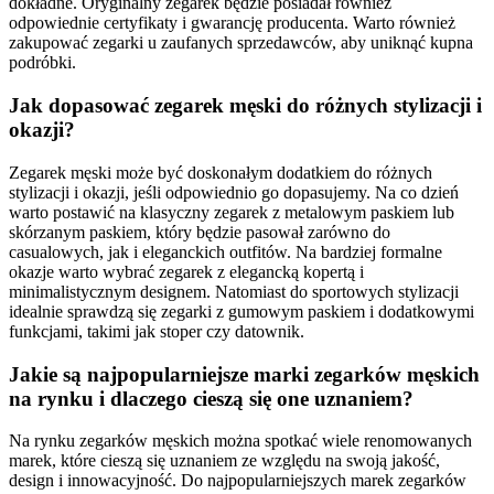
dokładne. Oryginalny zegarek będzie posiadał również
odpowiednie certyfikaty i gwarancję producenta. Warto również
zakupować zegarki u zaufanych sprzedawców, aby uniknąć kupna
podróbki.
Jak dopasować zegarek męski do różnych stylizacji i
okazji?
Zegarek męski może być doskonałym dodatkiem do różnych
stylizacji i okazji, jeśli odpowiednio go dopasujemy. Na co dzień
warto postawić na klasyczny zegarek z metalowym paskiem lub
skórzanym paskiem, który będzie pasował zarówno do
casualowych, jak i eleganckich outfitów. Na bardziej formalne
okazje warto wybrać zegarek z elegancką kopertą i
minimalistycznym designem. Natomiast do sportowych stylizacji
idealnie sprawdzą się zegarki z gumowym paskiem i dodatkowymi
funkcjami, takimi jak stoper czy datownik.
Jakie są najpopularniejsze marki zegarków męskich
na rynku i dlaczego cieszą się one uznaniem?
Na rynku zegarków męskich można spotkać wiele renomowanych
marek, które cieszą się uznaniem ze względu na swoją jakość,
design i innowacyjność. Do najpopularniejszych marek zegarków