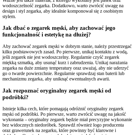
Ważne jest także materiał, z którego wykonany jest pasek oraz
wodoszczelność zegarka. Dodatkowo, warto zwrócić uwagę na
design i styl zegarka, aby idealnie komponował się z osobistym
stylem.
Jak dbać o zegarek męski, aby zachować jego
funkcjonalność i estetykę na dłużej?
Aby zachować zegarek męski w dobrym stanie, należy przestrzegać
kilku podstawowych zasad. Po pierwsze, unikaj kontaktu z wodą,
jeśli zegarek nie jest wodoszczelny. Regularnie czyść zegarek
miękką szmatką, aby usunąć kurz i zabrudzenia. Unikaj narażania
zegarka na duże zmiany temperatury oraz uważaj, aby nie uderzyć
go o twarde powierzchnie. Regularnie sprawdzaj stan baterii lub
mechanizmu zegarka, aby uniknąć ewentualnych awarii.
Jak rozpoznać oryginalny zegarek męski od
podróbki?
Istnieje kilka cech, które pomagają odróżnić oryginalny zegarek
męski od podróbki. Po pierwsze, warto zwrócić uwagę na jakość
wykonania – oryginalny zegarek będzie miał precyzyjne wykonanie
bez widocznych niedoróbek. Sprawdź również logo producenta
oraz grawerunek na zegarku, które powinny być klarowne i