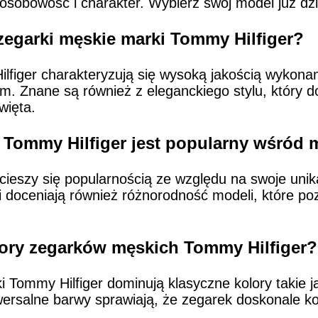
 osobowość i charakter. Wybierz swój model już dzi
zegarki męskie marki Tommy Hilfiger?
ilfiger charakteryzują się wysoką jakością wyko
 Znane są również z eleganckiego stylu, który d
więta.
 Tommy Hilfiger jest popularny wśród
cieszy się popularnością ze względu na swoje unik
i doceniają również różnorodność modeli, które p
olory zegarków męskich Tommy Hilfiger?
ommy Hilfiger dominują klasyczne kolory takie jak
iwersalne barwy sprawiają, że zegarek doskonale k