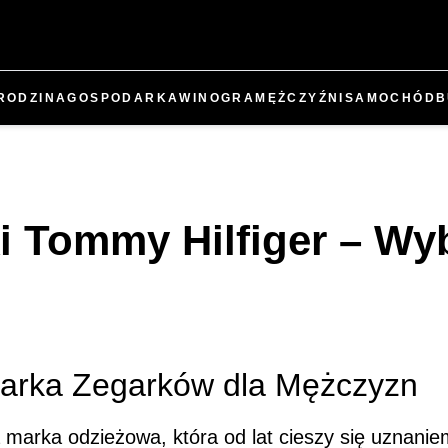
RODZINA
GOSPODARKA
WINO
GRA
MĘŻCZYŹNI
SAMOCHÓD
B
 Tommy Hilfiger – Wyb
Marka Zegarków dla Mężczyzn
marka odzieżowa, która od lat cieszy się uznanie