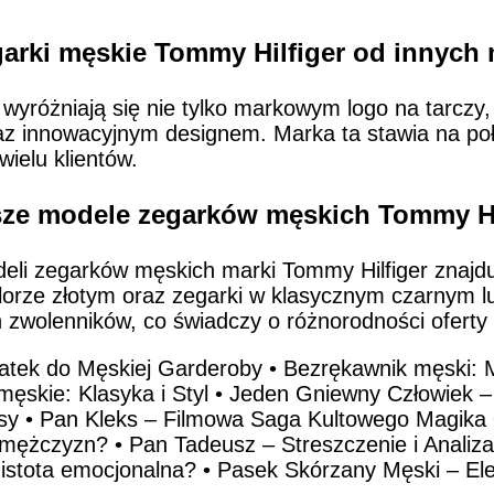
garki męskie Tommy Hilfiger od innych
wyróżniają się nie tylko markowym logo na tarczy, 
az innowacyjnym designem. Marka ta stawia na poł
ielu klientów.
jsze modele zegarków męskich Tommy Hi
li zegarków męskich marki Tommy Hilfiger znajduj
olorze złotym oraz zegarki w klasycznym czarnym 
 zwolenników, co świadczy o różnorodności oferty 
atek do Męskiej Garderoby
•
Bezrękawnik męski: 
męskie: Klasyka i Styl
•
Jeden Gniewny Człowiek – 
sy
•
Pan Kleks – Filmowa Saga Kultowego Magika
a mężczyzn?
•
Pan Tadeusz – Streszczenie i Analiz
 istota emocjonalna?
•
Pasek Skórzany Męski – Ele