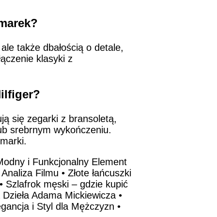
 marek?
ale także dbałością o detale,
ączenie klasyki z
lfiger?
ą się zegarki z bransoletą,
lub srebrnym wykończeniu.
marki.
Modny i Funkcjonalny Element
Analiza Filmu
•
Złote łańcuszki
•
Szlafrok męski – gdzie kupić
a Dzieła Adama Mickiewicza
•
gancja i Styl dla Mężczyzn
•