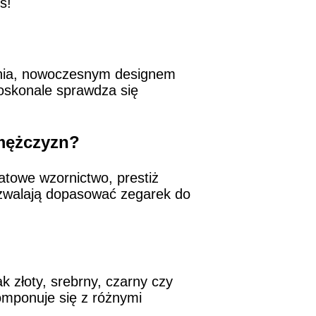
ś!
nania, nowoczesnym designem
oskonale sprawdza się
 mężczyzn?
atowe wzornictwo, prestiż
ozwalają dopasować zegarek do
 złoty, srebrny, czarny czy
omponuje się z różnymi