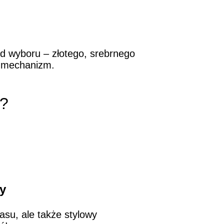
 od wyboru – złotego, srebrnego
y mechanizm.
r?
ny
asu, ale także stylowy