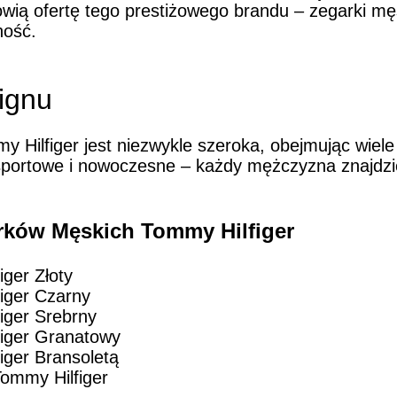
nowią ofertę tego prestiżowego brandu – zegarki mę
ność.
ignu
 Hilfiger jest niezwykle szeroka, obejmując wiele
sportowe i nowoczesne – każdy mężczyzna znajdzie
rków Męskich Tommy Hilfiger
ger Złoty
iger Czarny
iger Srebrny
iger Granatowy
iger Bransoletą
ommy Hilfiger