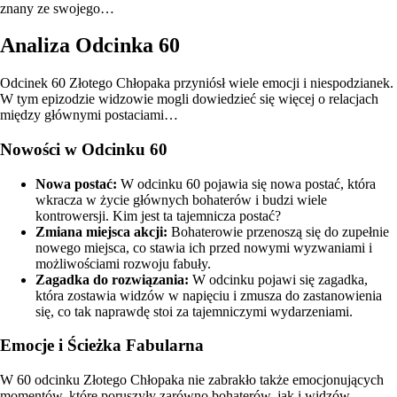
znany ze swojego…
Analiza Odcinka 60
Odcinek 60 Złotego Chłopaka przyniósł wiele emocji i niespodzianek.
W tym epizodzie widzowie mogli dowiedzieć się więcej o relacjach
między głównymi postaciami…
Nowości w Odcinku 60
Nowa postać:
W odcinku 60 pojawia się nowa postać, która
wkracza w życie głównych bohaterów i budzi wiele
kontrowersji. Kim jest ta tajemnicza postać?
Zmiana miejsca akcji:
Bohaterowie przenoszą się do zupełnie
nowego miejsca, co stawia ich przed nowymi wyzwaniami i
możliwościami rozwoju fabuły.
Zagadka do rozwiązania:
W odcinku pojawi się zagadka,
która zostawia widzów w napięciu i zmusza do zastanowienia
się, co tak naprawdę stoi za tajemniczymi wydarzeniami.
Emocje i Ścieżka Fabularna
W 60 odcinku Złotego Chłopaka nie zabrakło także emocjonujących
momentów, które poruszyły zarówno bohaterów, jak i widzów.